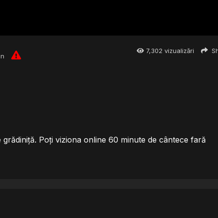
7,302
vizualizări
Sh
en
e grădiniță. Poți viziona online 60 minute de cântece fară