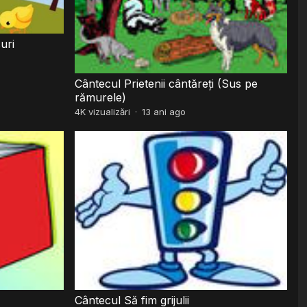
uri
Cântecul Prietenii cântăreți (Sus pe
rămurele)
4K
vizualizări
·
13 ani ago
Cântecul Să fim grijulii