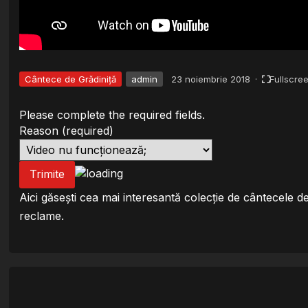
Cântece de Grădiniță
admin
23 noiembrie 2018
·
Fullscre
Please complete the required fields.
Reason
(required)
Trimite
Aici găsești cea mai interesantă colecție de cântecele d
reclame.