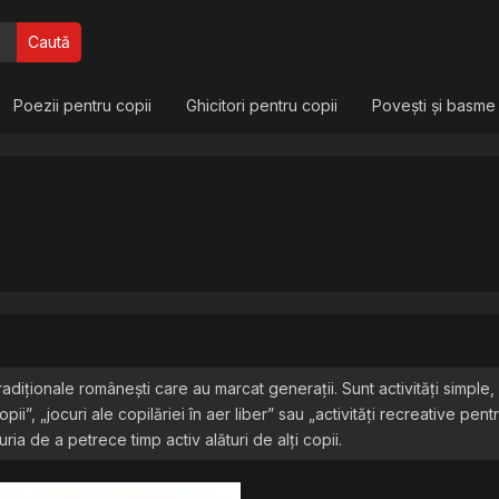
Caută
Poezii pentru copii
Ghicitori pentru copii
Povești și basme
radiționale românești care au marcat generații. Sunt activități simple, 
ii”, „jocuri ale copilăriei în aer liber” sau „activități recreative pen
ia de a petrece timp activ alături de alți copii.