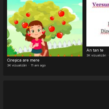
An tan te
3K
vizualizări
Cireșica are mere
3K
vizualizări
·
11 ani ago