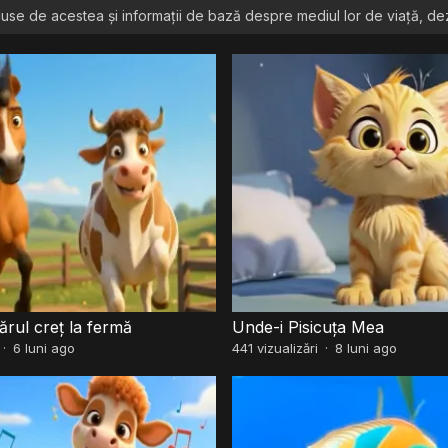
duse de acestea și informații de bază despre mediul lor de viață, de
rul creț la fermă
Unde-i Pisicuța Mea
·
6 luni ago
441
vizualizări
·
8 luni ago