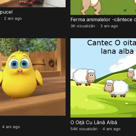
pucel
·
2 ani ago
Ferma animalelor -cântece 
3K
vizualizări
·
3 ani ago
O Oiță Cu Lână Albă
·
4 ani ago
54K
vizualizări
·
4 ani ago