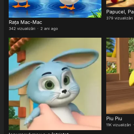
Papucel, Pa
379
vizualizări
Rața Mac-Mac
342
vizualizări
·
2 ani ago
Piu Piu
11K
vizualizări