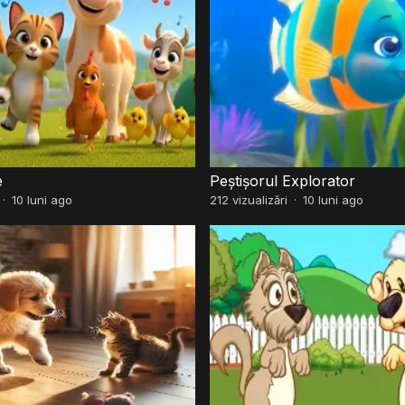
e
Peștișorul Explorator
·
10 luni ago
212
vizualizări
·
10 luni ago