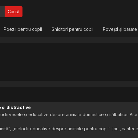
Caută
Poezii pentru copii
Ghicitori pentru copii
Povești și basme
și distractive
ii vesele și educative despre animale domestice și sălbatice. Aici gă
niță”, „melodii educative despre animale pentru copii” sau „cântece