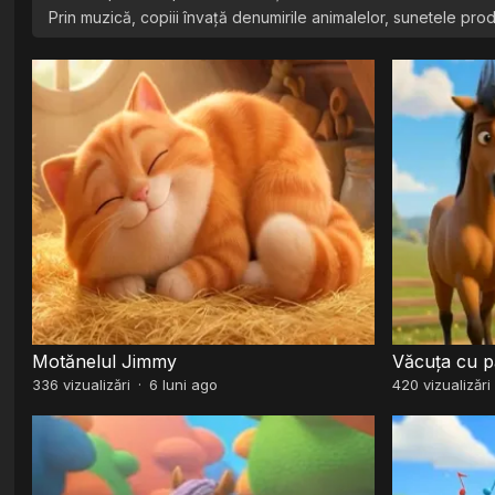
Prin muzică, copiii învață denumirile animalelor, sunetele pro
Motănelul Jimmy
Văcuța cu pă
336
vizualizări
·
6 luni ago
420
vizualizări