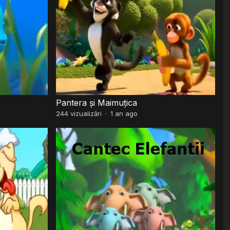
Pantera și Maimuțica
244
vizualizări
·
1 an ago