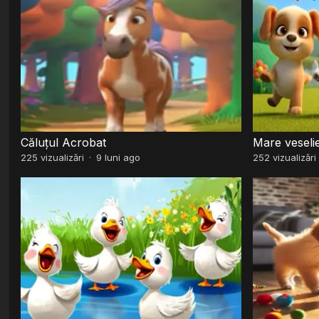
Căluțul Acrobat
Mare veseli
225
vizualizări
·
9 luni ago
252
vizualizări