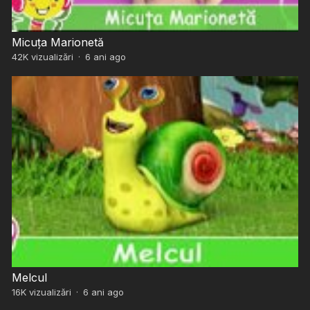
Micuța Marionetă
42K
vizualizări
·
6 ani ago
Melcul
16K
vizualizări
·
6 ani ago