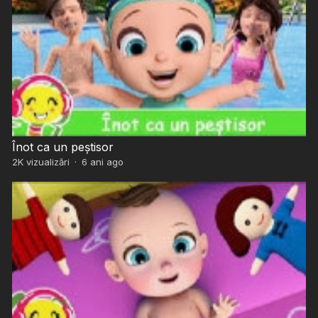
Înot ca un peștisor
2K
vizualizări
·
6 ani ago