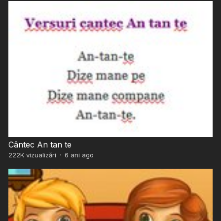
Cântec An tan te
222K
vizualizări
·
6 ani ago