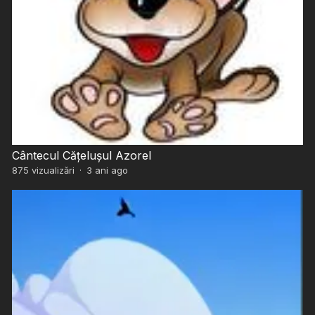
Cântecul Cățelușul Azorel
875
vizualizări
·
3 ani ago