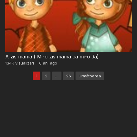
A zis mama ( Mi-o zis mama ca mi-o da)
134K
vizualizări
·
6 ani ago
Paginație
1
2
…
26
Următoarea
articole