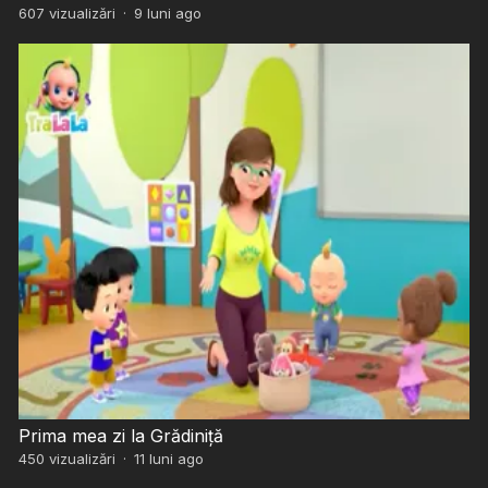
607
vizualizări
·
9 luni ago
Prima mea zi la Grădiniță
450
vizualizări
·
11 luni ago