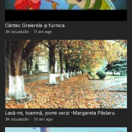
Cântec Greierele și furnica
3K
vizualizări
·
11 ani ago
Lasă-mi, toamnă, pomii verzi -Margareta Pâslaru
3K
vizualizări
·
13 ani ago