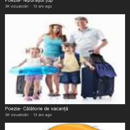
3K
vizualizări
·
13 ani ago
Poezia- Călătorie de vacanță
3K
vizualizări
·
13 ani ago