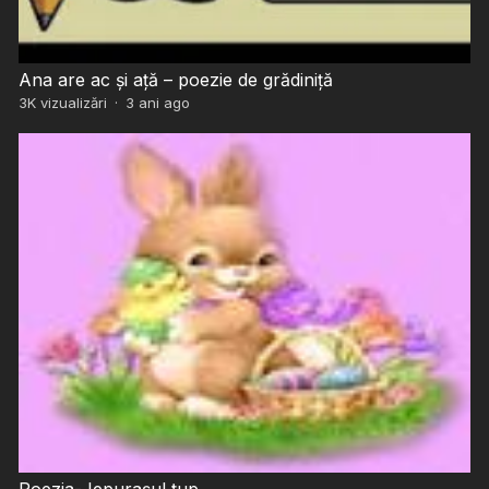
Ana are ac și ață – poezie de grădiniță
3K
vizualizări
·
3 ani ago
Poezia- Iepurașul țup