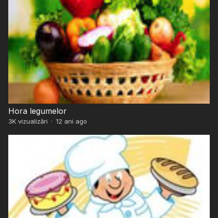
Hora legumelor
3K
vizualizări
·
12 ani ago