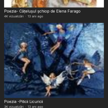
Poezia- Cățelușul șchiop de Elena Farago
4K
vizualizări
·
13 ani ago
Poezia -Piticii Licuricii
3K
vizualizări
·
13 ani ago