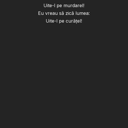
Uite-l pe murdarel!
Eu vreau să zică lumea:
Uite-l pe curățel!