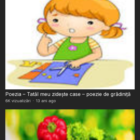
Poezia – Tatăl meu zidește case – poezie de grădiniță
6K
vizualizări
·
13 ani ago