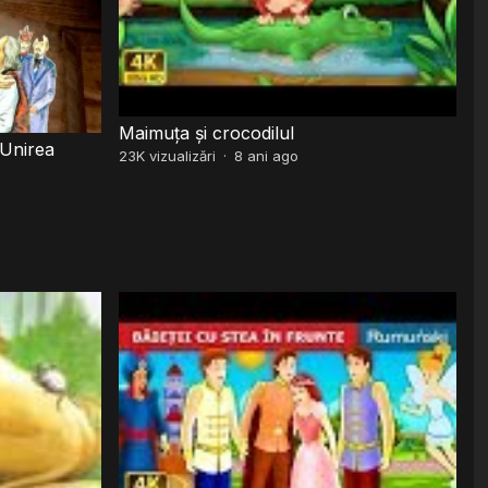
Maimuța și crocodilul
 Unirea
23K
vizualizări
·
8 ani ago