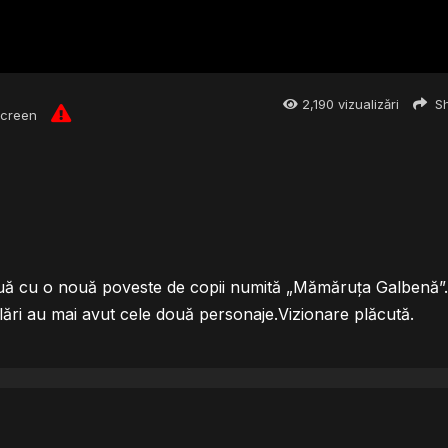
2,190
vizualizări
Sh
screen
nuă cu o nouă poveste de copii numită „Mămăruţa Galbenă”
ări au mai avut cele două personaje.Vizionare plăcută.