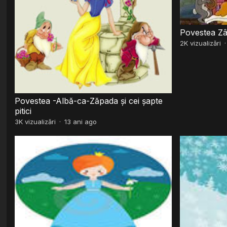
Povestea Zân
2K
vizualizări
Povestea -Albă-ca-Zăpada şi cei şapte
pitici
3K
vizualizări
·
13 ani ago