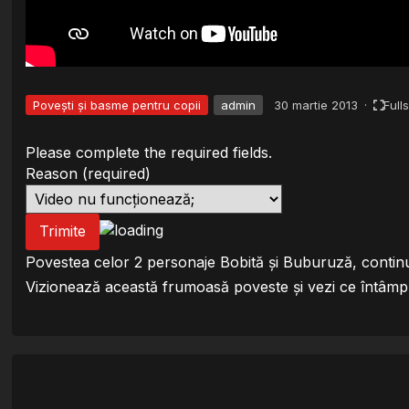
Povești și basme pentru copii
admin
30 martie 2013
·
Full
Please complete the required fields.
Reason
(required)
Trimite
Povestea celor 2 personaje Bobită și Buburuză, conti
Vizionează această frumoasă poveste și vezi ce întâmpl