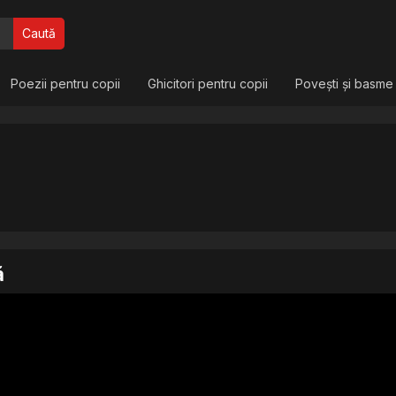
Caută
Poezii pentru copii
Ghicitori pentru copii
Povești și basme
ă