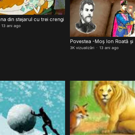
a din stejarul cu trei crengi
·
13 ani ago
Povestea -Moş Ion Roată şi
3K
vizualizări
·
13 ani ago