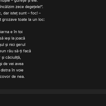
şile – gureşe şi ele:
încălzim zece degeţele!”.
, dar isteţ sunt – foc! –
 grozave toate la un loc:
iarna e în toi
să ieşi la joacă
gul şi nici gerul
un rău să-ţi facă
 şi căciuliţă,
i de vei avea
 distra în voie
covor de nea.