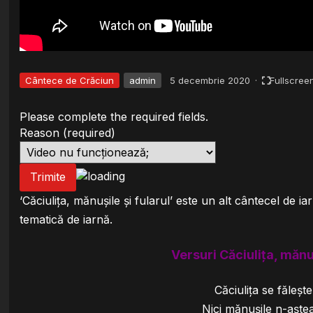
Cântece de Crăciun
admin
5 decembrie 2020
·
Fullscree
Please complete the required fields.
Reason
(required)
Trimite
‘Căciulița, mănușile și fularul’ este un alt cântecel de 
tematică de iarnă.
Versuri Căciulița, mănu
Căciuliţa se făleşt
Nici mănuşile n-aşte