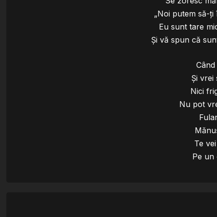
Se zoresc mănu
„Noi putem să-ţi 
Eu sunt tare mic
Şi vă spun că sunt
Când 
Şi vrei 
Nici fri
Nu pot vre
Fular
Mănuş
Te vei
Pe un 