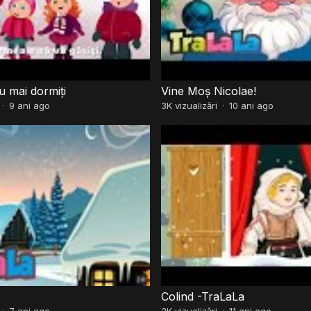
u mai dormiți
Vine Moș Nicolae!
·
9 ani ago
3K
vizualizări
·
10 ani ago
Colind -TraLaLa
·
7 ani ago
3K
vizualizări
·
11 ani ago