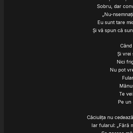
Sobru, dar convi
„Nu-nsemnaţi 
Eu sunt tare mic
Şi vă spun că sunt
Când 
Şi vrei 
Nici fri
Nu pot vre
Fular
Mănuş
Te vei
Pe un 
Căciuliţa nu cedează
Iar fularul: „Fără m