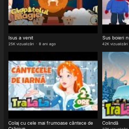
Isus a venit
Sus boieri n
25K
vizualizări
·
8 ani ago
42K
vizualizări
Colaj cu cele mai frumoase cântece de
Colindă
Crăciun
27K
vizualizări