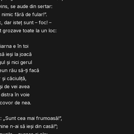
ns, se aude din sertar:
nimic fără de fular!”.
, dar isteţ sunt – foc! –
 grozave toate la un loc:
iarna e în toi
să ieşi la joacă
gul şi nici gerul
un rău să-ţi facă
 şi căciuliţă,
i de vei avea
 distra în voie
covor de nea.
: „Sunt cea mai frumoasă!”,
ine n-ai să ieşi din casă!”;