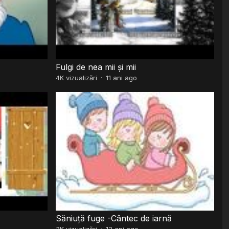
Fulgi de nea mii și mii
4K
vizualizări
·
11 ani ago
Săniuță fuge -Cântec de iarnă
3K
vizualizări
·
13 ani ago