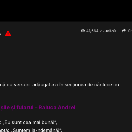
41,664
vizualizări
Sh
n
iarnă cu versuri, adăugat azi în secțiunea de cântece cu
șile și fularul – Raluca Andrei
e: „Eu sunt cea mai bună!”,
aptă: „Suntem la-ndemână!”;