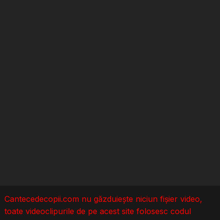
Cantecedecopii.com nu găzduieşte niciun fișier video,
toate videoclipurile de pe acest site folosesc codul