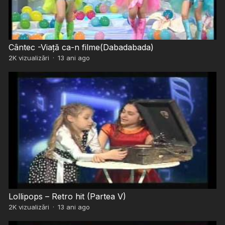
Cântec -Viață ca-n filme(Dabadabada)
2K
vizualizări
·
13 ani ago
Lollipops – Retro hit (Partea V)
2K
vizualizări
·
13 ani ago