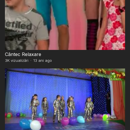
Cântec Relaxare
3K
vizualizări
·
13 ani ago