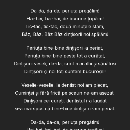
Da-da, da-da, periuța pregătim!
Hai-hai, hai-hai, de bucurie țopăim!
Tic-tac, tic-tac, două minuțele stăm,
Bâz, Bâz, Bâz Bâz dințișorii noi spălăm!
Periuța bine-bine dințișorii-a periat,
Periuța bine-bine peste tot a curățat,
Dințișorii veseli, da-da, sunt mai albi și sănătoși
Dințișorii și noi toți suntem bucuroși!!!
Veselie-veselie, la dentist noi am plecat,
Cuminței și fără frică pe scaun ne-am așezat,
Dințișorii cei curați, dentistul i-a laudat
și-a mai spus că bine-bine dințișorii-am periat.
Da-da, da-da, periuța pregătim!