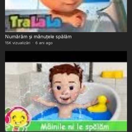
Numărăm și mânuțele spălăm
15K
vizualizări
·
6 ani ago