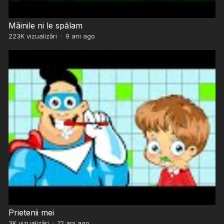
Mâinile ni le spălam
223K
vizualizări
·
9 ani ago
Prietenii mei
3K
vizualizări
·
12 ani ago