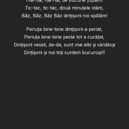
Hai-hai, hai-hai, de bucurie țopăim!
Tic-tac, tic-tac, două minuțele stăm,
Bâz, Bâz, Bâz Bâz dințișorii noi spălăm!
Periuța bine-bine dințișorii-a periat,
Periuța bine-bine peste tot a curățat,
Dințișorii veseli, da-da, sunt mai albi și sănătoși
Dințișorii și noi toți suntem bucuroși!!!