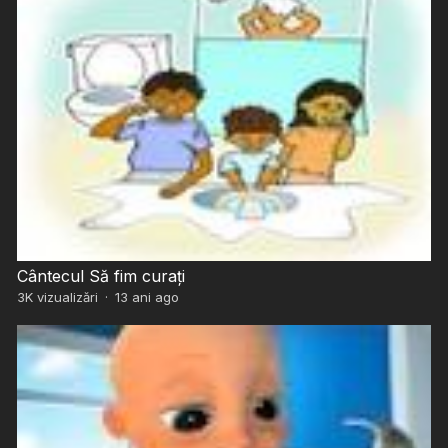
Cântecul Să fim curați
3K
vizualizări
·
13 ani ago