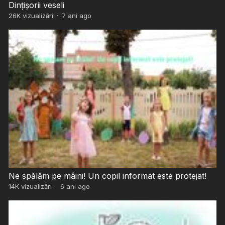
Dințișorii veseli
26K
vizualizări
·
7 ani ago
Ne spălăm pe mâini! Un copil informat este protejat!
14K
vizualizări
·
6 ani ago