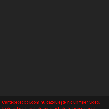
Cantecedecopii.com nu găzduieşte niciun fișier video,
toate videoclipurile de pe acest site folosesc codul