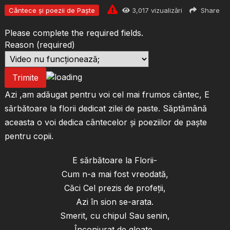
Cântece și poezii de Paște
3,017
vizualizări
Share
Please complete the required fields.
Reason
(required)
Trimite
Azi ,am adăugat pentru voi cel mai frumos cântec, E
sărbătoare la florii dedicat zilei de paste. Săptămână
aceasta o voi dedica cântecelor și poeziilor de paște
pentru copii.
E sărbătoare la Florii-
Cum n-a mai fost vreodată,
Căci Cel prezis de profeții,
Azi în sion se-arata.
Smerit, cu chipul Sau senin,
Înconjurat de gloate,