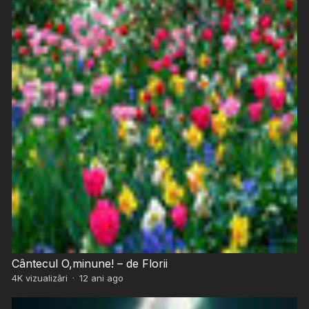
Cântecul O,minune! – de Florii
4K
vizualizări
·
12 ani ago