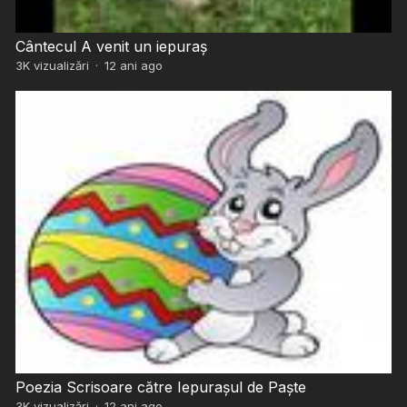
Cântecul A venit un iepuraș
3K
vizualizări
·
12 ani ago
Poezia Scrisoare către Iepurașul de Paște
3K
vizualizări
·
12 ani ago