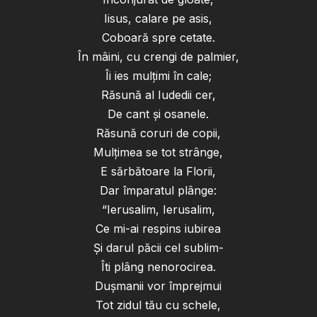
Iisus, calare pe asis,
Coboară spre cetate.
În mâini, cu crengi de palmier,
Îi ies mulțimi în cale;
Răsună al Iudedii cer,
De cant și osanele.
Răsună coruri de copii,
Mulțimea se tot strânge,
E sărbătoare la Florii,
Dar împaratul plânge:
“Ierusalim, Ierusalim,
Ce mi-ai respins iubirea
Și darul păcii cel sublim-
Îti plâng nenorocirea.
Dușmanii vor împrejmui
Tot zidul tău cu schele,