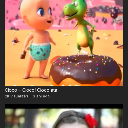
Cioco – Cioco! Ciocolata
2K
vizualizări
·
3 ani ago