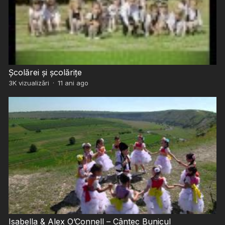
Școlărei și școlărițe
3K
vizualizări
·
11 ani ago
Isabella & Alex O’Connell – Cântec Bunicul