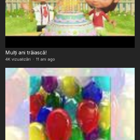
Mulți ani trăiască!
4K
vizualizări
·
11 ani ago