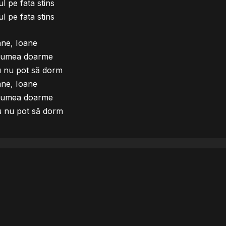
l pe fata stins
l pe fata stins
ane, Ioane
 lumea doarme
 nu pot să dorm
ane, Ioane
 lumea doarme
 nu pot să dorm