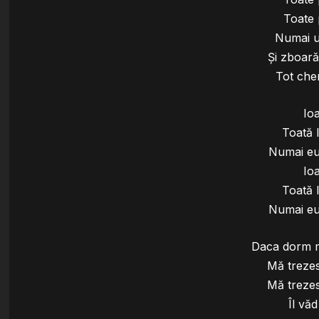
Toate 
Numai u
Și zboar
Tot che
Io
Toată
Numai eu
Io
Toată
Numai eu
Daca dorm m
Mă treze
Mă treze
Îl văd