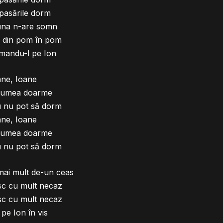
pasările dorm
na n-are somn
ă din pom în pom
mandu-l pe Ion
ane, Ioane
 lumea doarme
 nu pot să dorm
ane, Ioane
 lumea doarme
 nu pot să dorm
ai mult de-un ceas
sc cu mult necaz
sc cu mult necaz
 pe Ion în vis