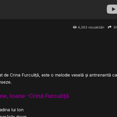
4,263
vizualizări
Sh
t de Crina Furculiță, este o melodie veselă și antrenantă c
anseze.
ne, Ioane -Crină Furculiță
adina lui Ion
pasările dorm