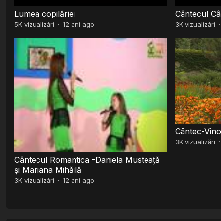
Lumea copilăriei
Cântecul Câ
5K
vizualizări
·
12 ani ago
3K
vizualizări
Cântec-Vin
3K
vizualizări
Cântecul Romantica -Daniela Musteață
și Mariana Mihăilă
3K
vizualizări
·
12 ani ago