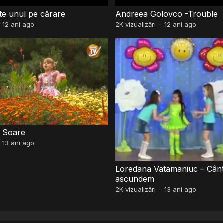
te unul pe cărare
Andreea Golovco -Trouble
·
12 ani ago
2K
vizualizări
·
12 ani ago
o Soare
·
13 ani ago
Loredana Vatamaniuc – Cân
ascundem
2K
vizualizări
·
13 ani ago