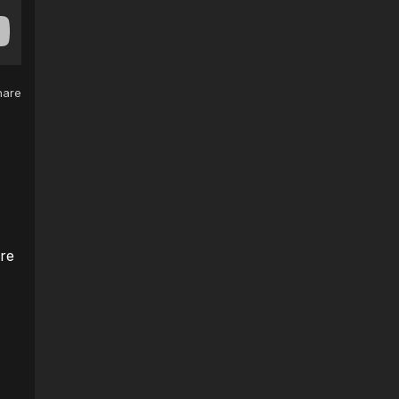
are
are