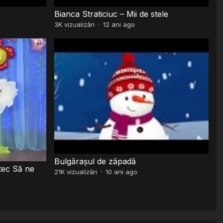
Bianca Straticiuc – Mii de stele
3K
vizualizări
·
12 ani ago
Bulgărașul de zăpadă
tec Să ne
21K
vizualizări
·
10 ani ago