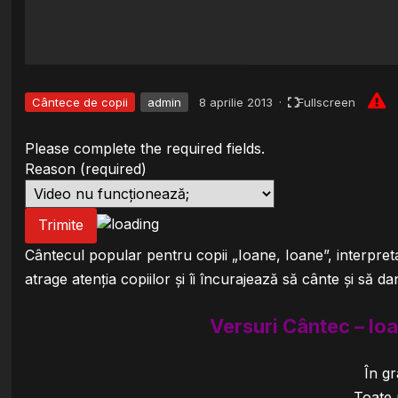
Cântece de copii
admin
8 aprilie 2013
·
Fullscreen
Please complete the required fields.
Reason
(required)
Trimite
Cântecul popular pentru copii „Ioane, Ioane”, interpreta
atrage atenția copiilor și îi încurajează să cânte și să d
Versuri Cântec – Ioa
În gr
Toate 