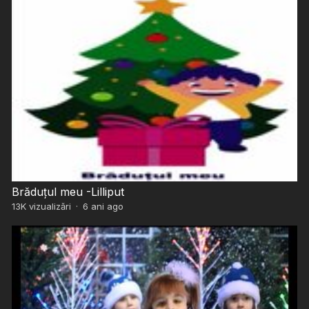
Brăduțul meu -Lilliput
13K
vizualizări
·
6 ani ago