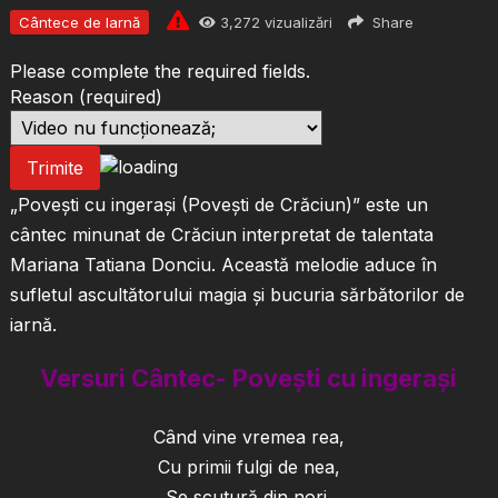
Cântece de Iarnă
3,272
vizualizări
Share
Please complete the required fields.
Reason
(required)
Trimite
„Povești cu ingerași (Povești de Crăciun)” este un
cântec minunat de Crăciun interpretat de talentata
Mariana Tatiana Donciu. Această melodie aduce în
sufletul ascultătorului magia și bucuria sărbătorilor de
iarnă.
Versuri Cântec- Povești cu ingerași
Când vine vremea rea,
Cu primii fulgi de nea,
Se scutură din nori,