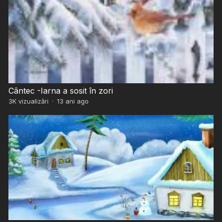
Cântec -Iarna a sosit în zori
3K
vizualizări
·
13 ani ago