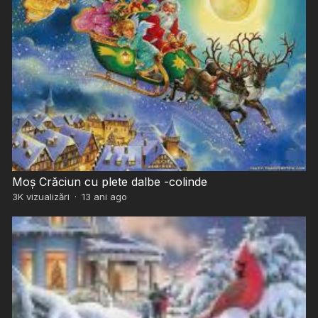
Moș Crăciun cu plete dalbe -colinde
3K
vizualizări
·
13 ani ago