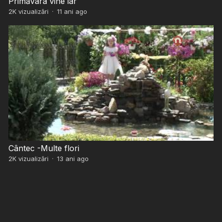
Primăvara vine iar
2K
vizualizări
·
11 ani ago
Cântec -Multe flori
2K
vizualizări
·
13 ani ago