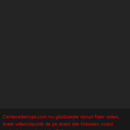
Cantecedecopii.com nu găzduieşte niciun fișier video,
toate videoclipurile de pe acest site folosesc codul