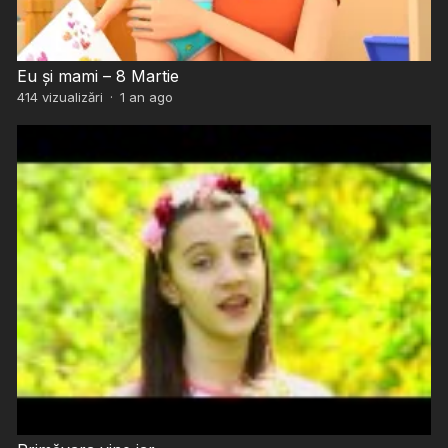
Eu și mami – 8 Martie
414
vizualizări
·
1 an ago