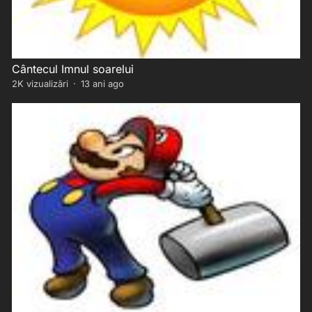
Cântecul Imnul soarelui
2K
vizualizări
·
13 ani ago