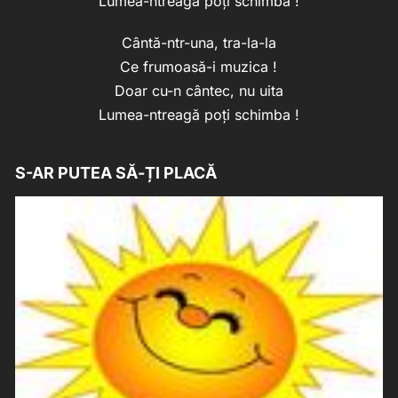
Lumea-ntreagă poți schimba !
Cântă-ntr-una, tra-la-la
Ce frumoasă-i muzica !
Doar cu-n cântec, nu uita
Lumea-ntreagă poți schimba !
S-AR PUTEA SĂ-ȚI PLACĂ