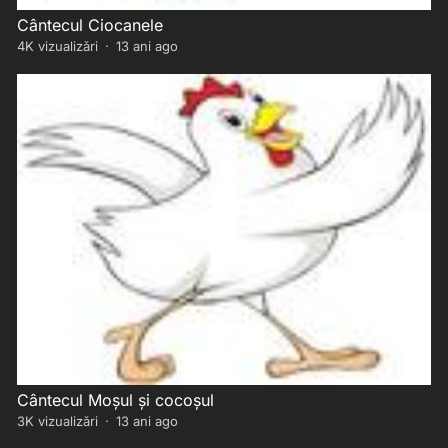
Cântecul Ciocanele
4K
vizualizări
·
13 ani ago
Cântecul Moșul și cocoșul
3K
vizualizări
·
13 ani ago