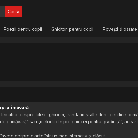
Caută
Poezii pentru copii
Ghicitori pentru copii
Povești și basme
ă și primăvară
matice despre lalele, ghiocei, trandafiri și alte flori specifice primă
de primăvară” sau „melodii despre ghiocei pentru grădiniță”, această 
învețe despre plante într-un mod interactiv și plăcut.