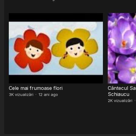
Cele mai frumoase flori
Cântecul Sam
Schiaucu
3K
vizualizări
·
12 ani ago
2K
vizualizări
Paginație
articole