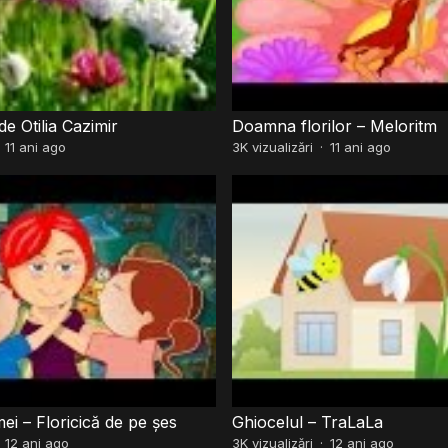
e Otilia Cazimir
Doamna florilor – Meloritm
·
11 ani ago
3K
vizualizări
·
11 ani ago
i – Floricică de pe șes
Ghiocelul – TraLaLa
·
12 ani ago
3K
vizualizări
·
12 ani ago