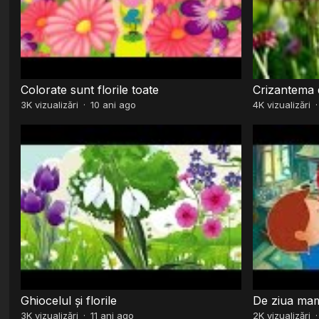
Colorate sunt florile toate
Crizantema d
3K
vizualizări
·
10 ani ago
4K
vizualizări
Ghiocelul și florile
De ziua mame
3K
vizualizări
·
11 ani ago
2K
vizualizări