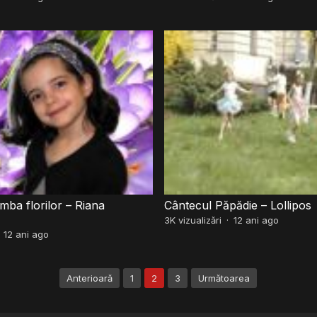
ba florilor – Riana
Cântecul Păpădie – Lollipos
3K
vizualizări
·
12 ani ago
·
12 ani ago
Anterioară
1
2
3
Următoarea