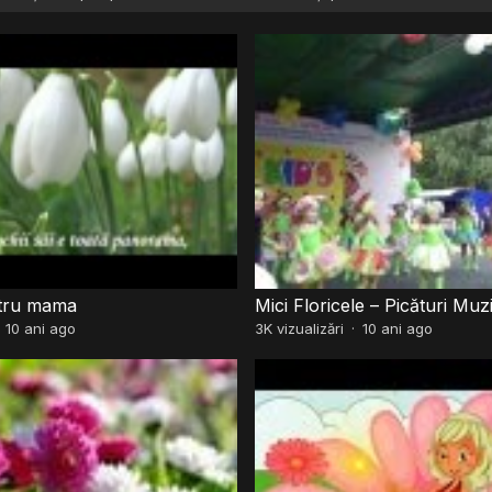
ntru mama
Mici Floricele – Picături Muz
·
10 ani ago
3K
vizualizări
·
10 ani ago