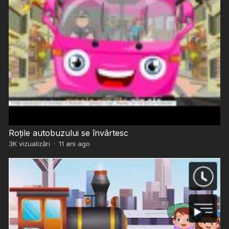
Roțile autobuzului se învârtesc
3K
vizualizări
·
11 ani ago