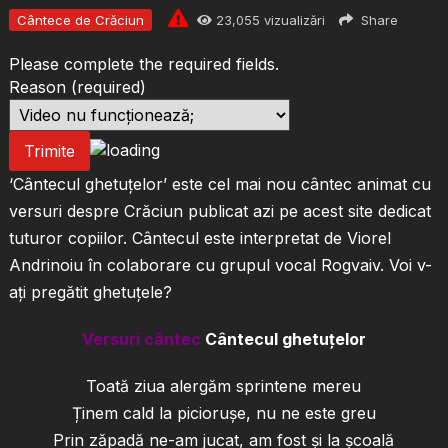
Cântece de Crăciun
23,055
vizualizări
Share
Please complete the required fields.
Reason
(required)
Trimite
‘Cântecul ghetuțelor’ este cel mai nou cântec animat cu
versuri despre Crăciun publicat azi pe acest site dedicat
tuturor copiilor. Cântecul este interpretat de Viorel
Andrinoiu în colaborare cu grupul vocal Rogvaiv. Voi v-
ați pregătit ghetuțele?
Versuri cântec
Cântecul ghetuțelor
Toată ziua alergăm sprintene mereu
Ținem cald la piciorușe, nu ne este greu
Prin zăpadă ne-am jucat, am fost și la școală