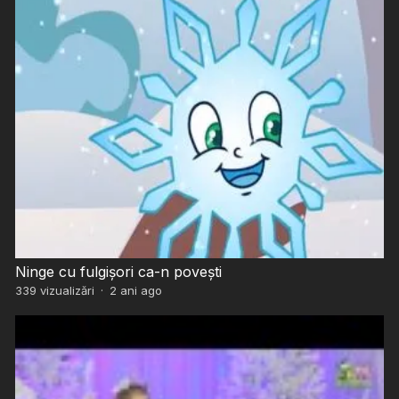
Ninge cu fulgișori ca-n povești
339
vizualizări
·
2 ani ago