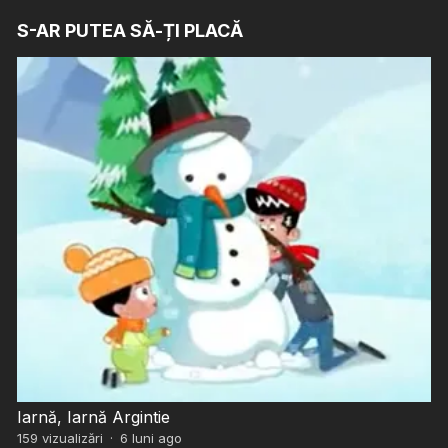
S-AR PUTEA SĂ-ȚI PLACĂ
Iarnă, Iarnă Argintie
159
vizualizări
·
6 luni ago