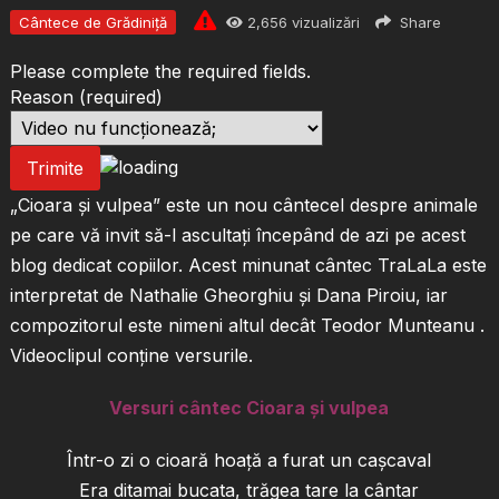
Cântece de Grădiniță
2,656
vizualizări
Share
Please complete the required fields.
Reason
(required)
Trimite
„Cioara și vulpea” este un nou cântecel despre animale
pe care vă invit să-l ascultați începând de azi pe acest
blog dedicat copiilor. Acest minunat cântec TraLaLa este
interpretat de Nathalie Gheorghiu și Dana Piroiu, iar
compozitorul este nimeni altul decât Teodor Munteanu .
Videoclipul conține versurile.
Versuri cântec Cioara și vulpea
Într-o zi o cioară hoaţă a furat un caşcaval
Era ditamai bucata, trăgea tare la cântar