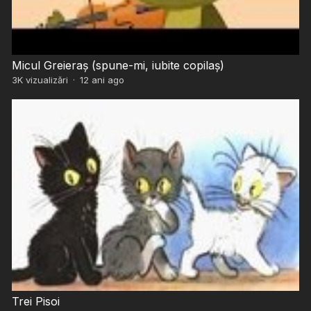
Micul Greieraș (spune-mi, iubite copilaş)
3K
vizualizări
·
12 ani ago
Trei Pisoi