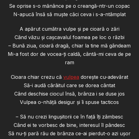
Se oprise s-o mănânce pe o creangă-ntr-un copac
N-apucă însă să muşte căci ceva i s-a-ntâmplat
A apărut cumătra vulpe şi pe cioară o zări
Când văzu şi caşcavalul foamea pe loc o răzbi
– Bună ziua, cioară dragă, chiar la tine mă gândeam
Mi-a fost dor de vocea-ţi caldă, cântă-mi ceva de pe
ram
Cioara chiar crezu că
vulpea
doreşte cu-adevărat
Să-i audă cârâitul care se dorea cântat
Când deschise ciocul însă, brânza i se duse jos
Vulpea o-nhăţă desigur şi îi spuse tacticos
– Să nu crezi linguşitorii ce în faţă îţi zâmbesc
Când ei te vorbesc de bine, interesul îl pândesc
Să nu-ţi pară rău de brânza ce-ai pierdut-o azi uşor