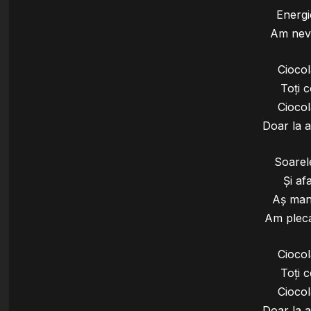
Energi
Am nev
Ciocol
Toți c
Ciocol
Doar la 
Soarel
Și af
Aș man
Am plec
Ciocol
Toți c
Ciocol
Doar la 