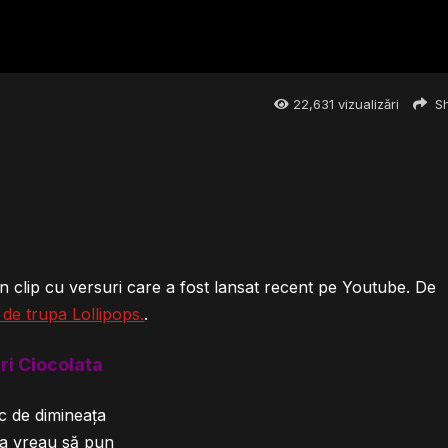
22,631
vizualizări
Sh
 un clip cu versuri care a fost lansat recent pe Youtube. De
 de trupa Lollipops.
.
ri Ciocolata
ic de dimineața
ta vreau să pun