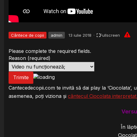
Cântece de copii
admin
13 iulie 2018
·
Fullscreen
Please complete the required fields.
Reason
(required)
Trimite
Cantecedecopii.com te invită să dai play la ‘Ciocolata’,
asemenea, poți viziona
și
cântecul Ciocolata interpretat
Versu
În lăpt
Ciocola