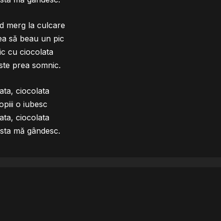
d merg la culcare
ea să beau un pic
ic cu ciocolata
ste prea somnic.
ata, ciocolata
opiii o iubesc
ata, ciocolata
asta mă gândesc.