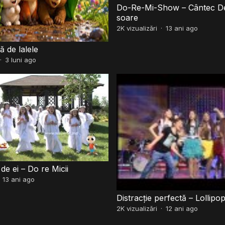
Do-Re-Mi-Show – Cântec D
soare
2K
vizualizări
·
13 ani ago
 de lalele
·
3 luni ago
de ei – Do re Micii
·
13 ani ago
Distracție perfectă – Lollipo
2K
vizualizări
·
12 ani ago