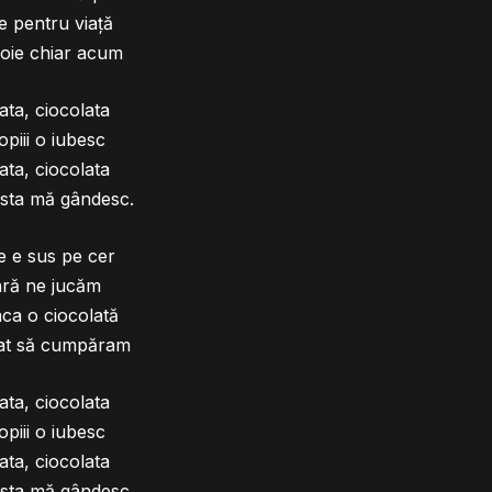
e pentru viață
oie chiar acum
ata, ciocolata
opiii o iubesc
ata, ciocolata
asta mă gândesc.
e e sus pe cer
ară ne jucăm
ca o ciocolată
at să cumpăram
ata, ciocolata
opiii o iubesc
ata, ciocolata
asta mă gândesc.