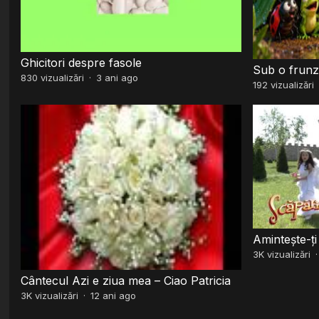
Ghicitori despre fasole
Sub o frunză
830
vizualizări
·
3 ani ago
192
vizualizări
Amintește-ți 
3K
vizualizări
Cântecul Azi e ziua mea – Ciao Patricia
3K
vizualizări
·
12 ani ago