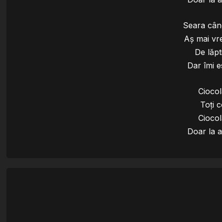
Seara cân
Aș mai vr
De lăpt
Dar îmi e
Ciocol
Toți c
Ciocol
Doar la 