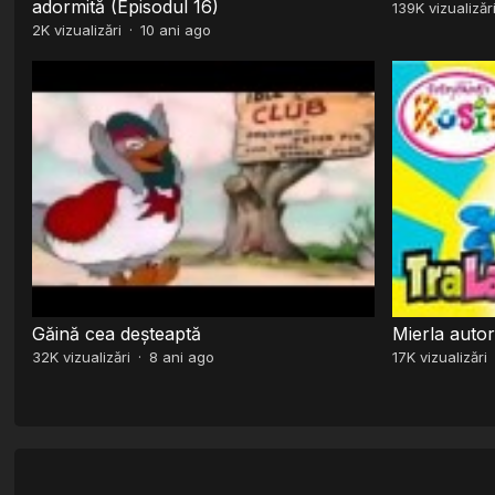
adormită (Episodul 16)
139K
vizualizăr
2K
vizualizări
·
10 ani ago
Găină cea deșteaptă
Mierla autor
32K
vizualizări
·
8 ani ago
17K
vizualizări