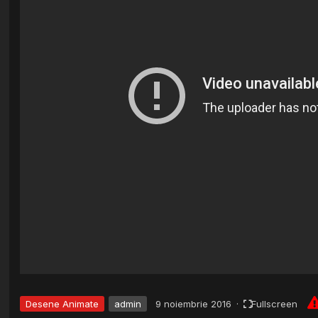
Desene Animate
admin
9 noiembrie 2016
·
Fullscreen