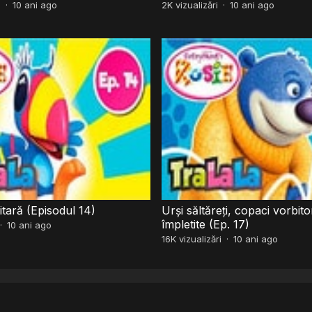
i
·
10 ani ago
2K
vizualizări
·
10 ani ago
itară (Episodul 14)
Urşi săltăreţi, copaci vorbitor
împletite (Ep. 17)
·
10 ani ago
16K
vizualizări
·
10 ani ago