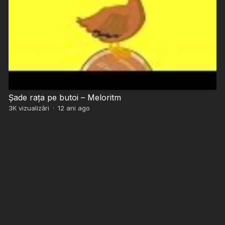
Șade rața pe butoi – Meloritm
3K
vizualizări
·
12 ani ago