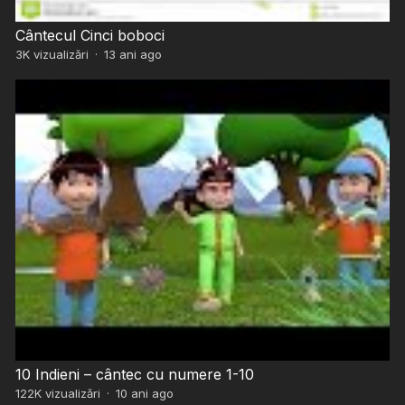
Cântecul Cinci boboci
3K
vizualizări
·
13 ani ago
10 Indieni – cântec cu numere 1-10
122K
vizualizări
·
10 ani ago