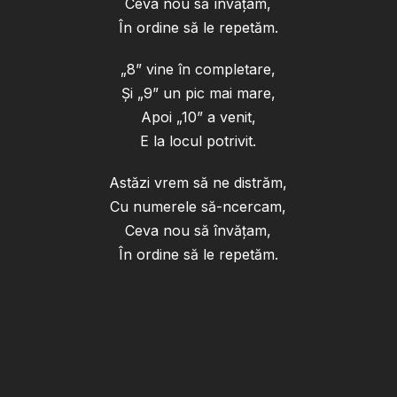
Ceva nou să învățam,
În ordine să le repetăm.
„8” vine în completare,
Și „9” un pic mai mare,
Apoi „10” a venit,
E la locul potrivit.
Astăzi vrem să ne distrăm,
Cu numerele să-ncercam,
Ceva nou să învățam,
În ordine să le repetăm.