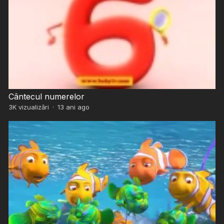
Cântecul numerelor
3K
vizualizări
·
13 ani ago