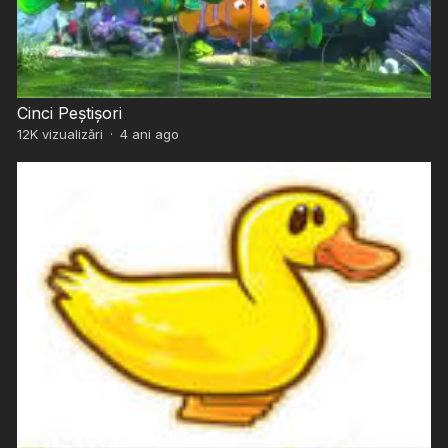
Cinci Peștișori
12K
vizualizări
·
4 ani ago