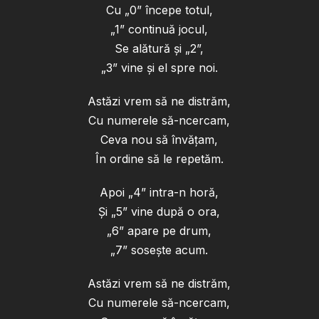
Cu „0” începe totul,
„1” continuă jocul,
Se alătură și „2”,
„3” vine și el spre noi.
Astăzi vrem să ne distrăm,
Cu numerele să-ncercam,
Ceva nou să învățam,
În ordine să le repetăm.
Apoi „4” intra-n horă,
Și „5” vine după o ora,
„6” apare pe drum,
„7” sosește acum.
Astăzi vrem să ne distrăm,
Cu numerele să-ncercam,