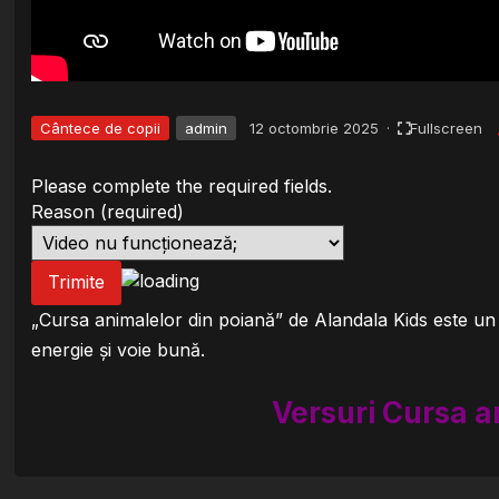
Cântece de copii
admin
12 octombrie 2025
·
Fullscreen
Please complete the required fields.
Reason
(required)
Trimite
„Cursa animalelor din poiană” de Alandala Kids este un câ
energie și voie bună.
Versuri Cursa a