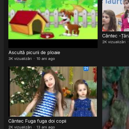
Cântec -Țăr
2K
vizualizări
Ascultă picurii de ploaie
3K
vizualizări
·
10 ani ago
Cântec Fuga fuga doi copii
2K
vizualizări
·
13 ani ago