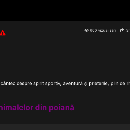
600
vizualizări
Sh
ntec despre spirit sportiv, aventură și prietenie, plin de r
nimalelor din poiană