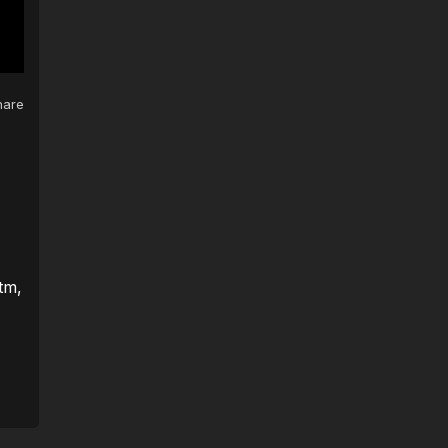
are
itm,