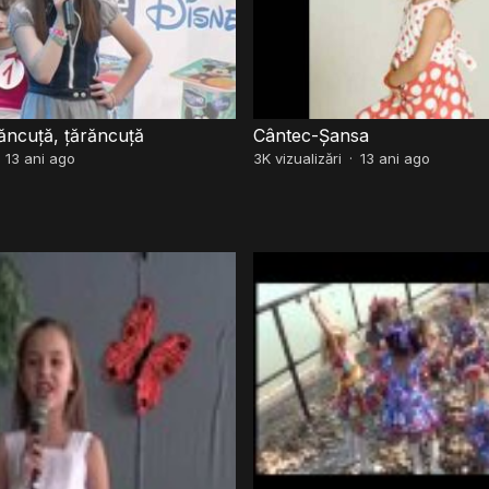
ăncuță, țărăncuță
Cântec-Șansa
·
13 ani ago
3K
vizualizări
·
13 ani ago