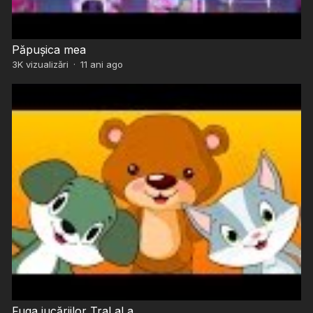
Păpușica mea
3K
vizualizări
·
11 ani ago
Fuga jucăriilor TraLaLa