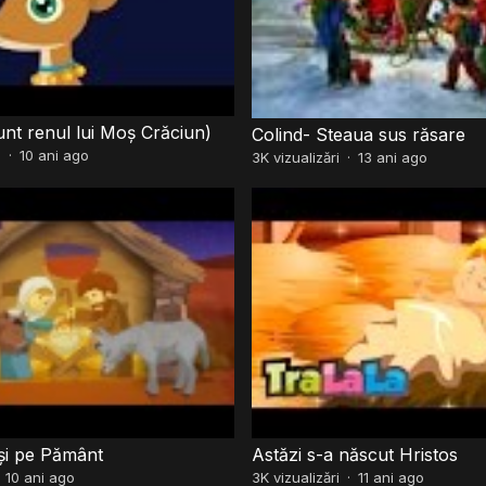
unt renul lui Moș Crăciun)
Colind- Steaua sus răsare
i
·
10 ani ago
3K
vizualizări
·
13 ani ago
și pe Pământ
Astăzi s-a născut Hristos
·
10 ani ago
3K
vizualizări
·
11 ani ago