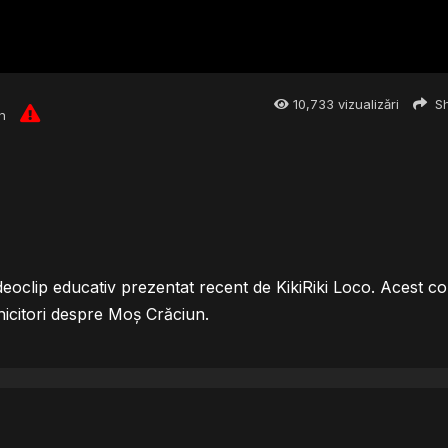
10,733
vizualizări
Sh
n
oclip educativ prezentat recent de KikiRiki Loco. Acest co
hicitori despre Moș Crăciun.