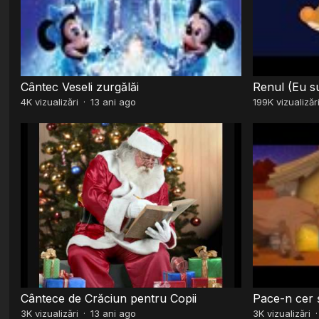
Cântec Veseli zurgălăi
Renul (Eu s
4K
vizualizări
·
13 ani ago
199K
vizualizăr
Cântece de Crăciun pentru Copii
Pace-n cer 
3K
vizualizări
·
13 ani ago
3K
vizualizări