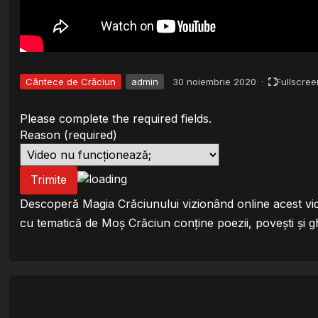
Cântece de Crăciun
admin
30 noiembrie 2020
·
Fullscree
Please complete the required fields.
Reason
(required)
Trimite
Descoperă Magia Crăciunului vizionând online acest vide
cu tematică de Moș Crăciun conține poezii, povești și g