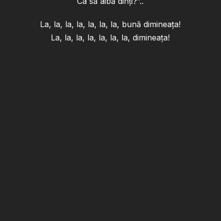
Ca să aibă dinți?”..
La, la, la, la, la, la, la, bună dimineața!
La, la, la, la, la, la, la, dimineața!