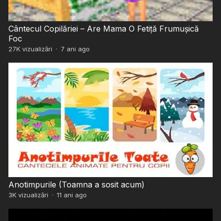
Cântecul Copilăriei – Are Mama O Fetiță Frumușică
Foc
27K
vizualizări
·
7 ani ago
Anotimpurile (Toamna a sosit acum)
3K
vizualizări
·
11 ani ago