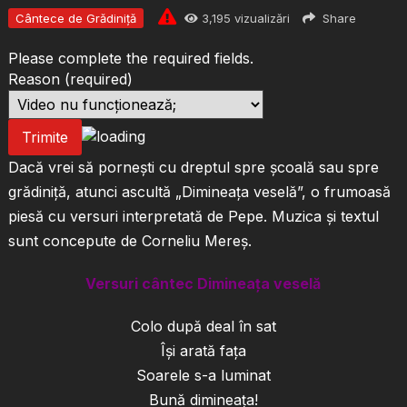
Cântece de Grădiniță
3,195
vizualizări
Share
Please complete the required fields.
Reason
(required)
Trimite
Dacă vrei să pornești cu dreptul spre școală sau spre
grădiniță, atunci ascultă „Dimineața veselă”, o frumoasă
piesă cu versuri interpretată de Pepe. Muzica și textul
sunt concepute de Corneliu Mereș.
Versuri cântec Dimineața veselă
Colo după deal în sat
Își arată fața
Soarele s-a luminat
Bună dimineața!