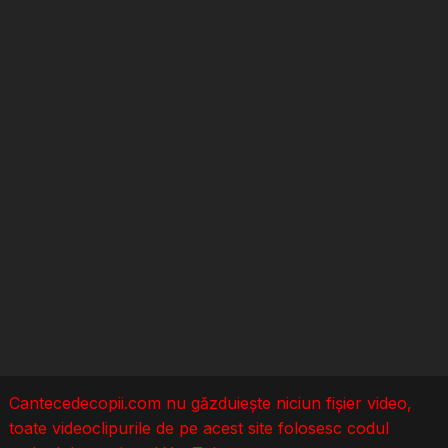
Cantecedecopii.com nu găzduieşte niciun fișier video,
toate videoclipurile de pe acest site folosesc codul