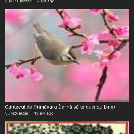
20K
vizualizări
·
9 ani ago
Cântecul de Primăvara (Iarnă să te duci cu bine)
5K
vizualizări
·
13 ani ago