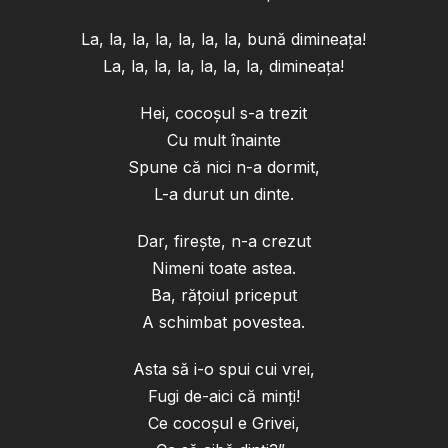
La, la, la, la, la, la, la, bună dimineața!
La, la, la, la, la, la, la, dimineața!
Hei, cocoșul s-a trezit
Cu mult înainte
Spune că nici n-a dormit,
L-a durut un dinte.
Dar, firește, n-a crezut
Nimeni toate astea.
Ba, rățoiul priceput
A schimbat povestea.
Asta să i-o spui cui vrei,
Fugi de-aici că minți!
Ce cocoșul e Grivei,