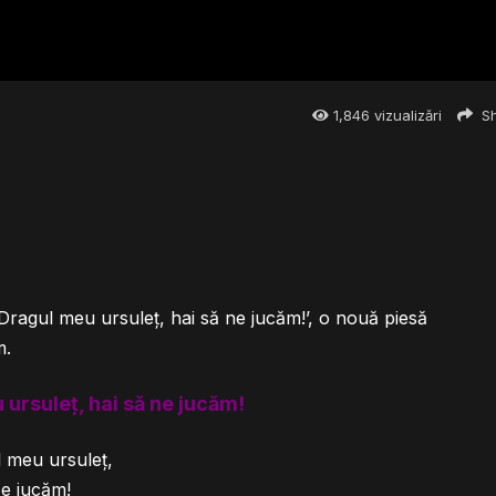
1,846
vizualizări
Sh
‘Dragul meu ursuleț, hai să ne jucăm!’, o nouă piesă
m.
ursuleț, hai să ne jucăm!
 meu ursuleț,
e jucăm!