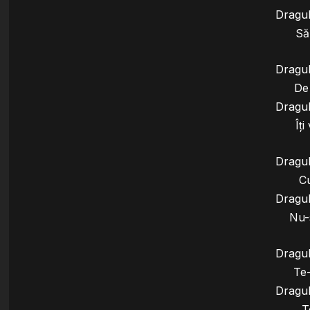
Dragul
Să
Dragul
De
Dragul
Îți
Dragul
C
Dragul
Nu-
Dragul
Te
Dragul
T