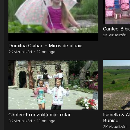
Cântec-Bibi
2K
vizualizări
Dumitria Cuibari – Miros de ploaie
2K
vizualizări
·
12 ani ago
Cântec-Frunzuliță măr rotar
Isabella & A
Bunicul
3K
vizualizări
·
13 ani ago
2K
vizualizări