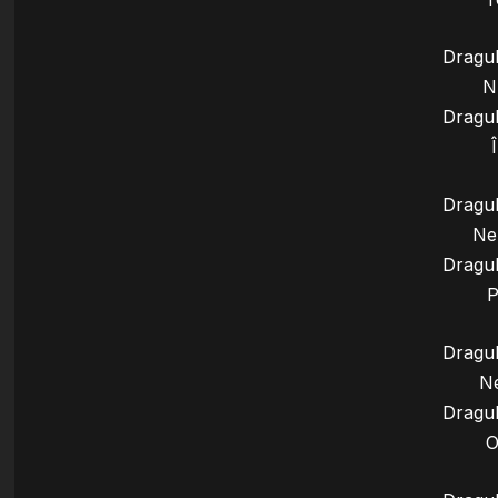
Dragul
N
Dragul
Dragul
Ne
Dragul
P
Dragul
Ne
Dragul
O