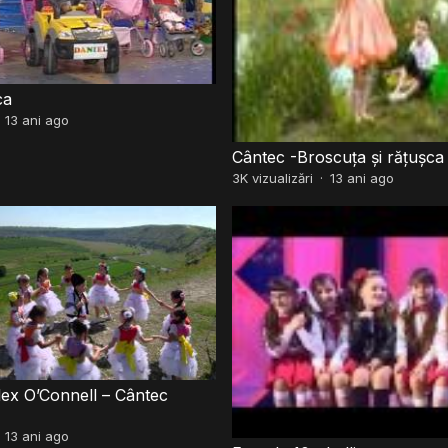
ca
·
13 ani ago
Cântec -Broscuța și rățușca
3K
vizualizări
·
13 ani ago
lex O’Connell – Cântec
·
13 ani ago