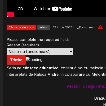
Cântece de copii
admin
12 iunie 2023
·
Fullscreen
Please complete the required fields.
Reason
(required)
Trimite
Seria de
cântece educative
, continuă azi cu melodia 
interpretată de Raluca Andrei in colaborare cu Melorit
Versuri Dragul meu 
Dragul
N