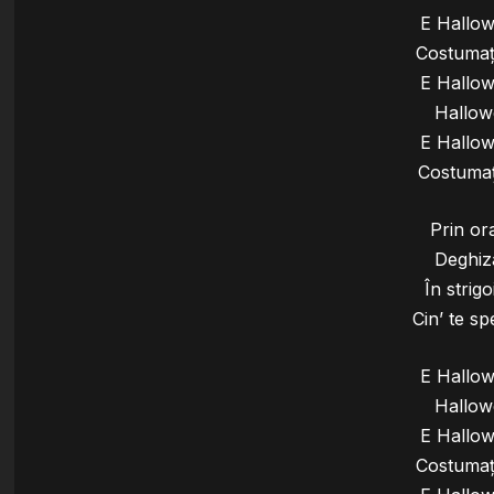
E Hallo
Costumaț
E Hallo
Hallowe
E Hallo
Costumaț
Prin or
Deghiza
În strigo
Cin’ te sp
E Hallo
Hallowe
E Hallo
Costumaț