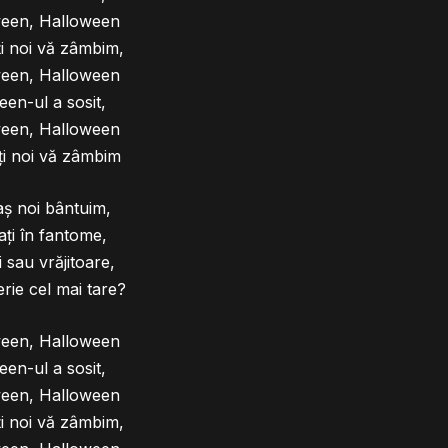
ween, Halloween
i noi vă zâmbim,
ween, Halloween
en-ul a sosit,
ween, Halloween
i noi vă zâmbim
aș noi bântuim,
ți în fantome,
i sau vrăjitoare,
erie cel mai tare?
ween, Halloween
en-ul a sosit,
ween, Halloween
i noi vă zâmbim,