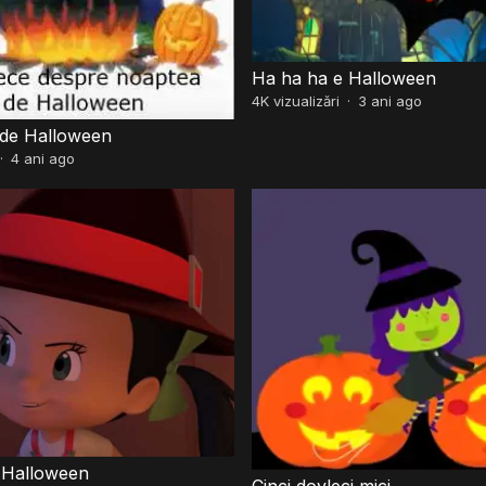
Ha ha ha e Halloween
4K
vizualizări
·
3 ani ago
 de Halloween
·
4 ani ago
 Halloween
Cinci dovleci mici