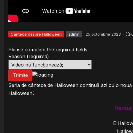
Cântece despre Halloween
admin
25 octombrie 2023
·
F
Please complete the required fields.
Reason
(required)
Trimite
Seria de cântece de Halloween continuă azi cu o nouă p
Halloween’.
Versur
E Hallo
Hallowe