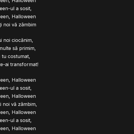
ween, Halloween
en-ul a sosit,
ween, Halloween
i noi vă zâmbim
și noi ciocănim,
 multe să primim,
i tu costumat,
te-ai transformat!
ween, Halloween
en-ul a sosit,
ween, Halloween
i noi vă zâmbim,
ween, Halloween
en-ul a sosit,
ween, Halloween