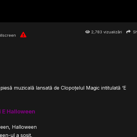
2,783
vizualizări
Sh
ullscreen
iesă muzicală lansată de Clopoțelul Magic intitulată ‘E
i E Halloween
ween, Halloween
en-ul a sosit,