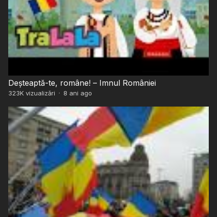
Deșteaptă-te, române! – Imnul României
323K
vizualizări
·
8 ani ago