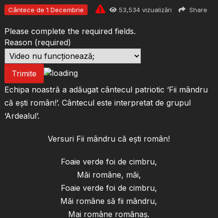
Cântece de 1 Decembrie
53,534
vizualizări
Share
Please complete the required fields.
Reason
(required)
Trimite
Echipa noastră a adăugat cântecul patriotic ‘Fii mândru
că ești român!’. Cântecul este interpretat de grupul
‘Ardealul’.
Versuri Fii mândru că ești român!
Foaie verde foi de cimbru,
Măi române, măi,
Foaie verde foi de cimbru,
Măi române să fii mândru,
Mai române românaș.