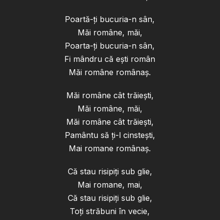
Poartă-ți bucuria-n sân,
Măi române, măi,
Poarta-ți bucuria-n sân,
Fi mândru că ești român
Măi române românaș.
Măi române cât trăiești,
Măi române, măi,
Măi române cât trăiești,
Pamântu să ți-l cinstești,
Mai romane românaș.
Că stau risipiți sub glie,
Mai romane, mai,
Că stau risipiți sub glie,
Toți străbuni în vecie,