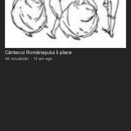
Cântecul Românaşului îi place
4K
vizualizări
·
13 ani ago