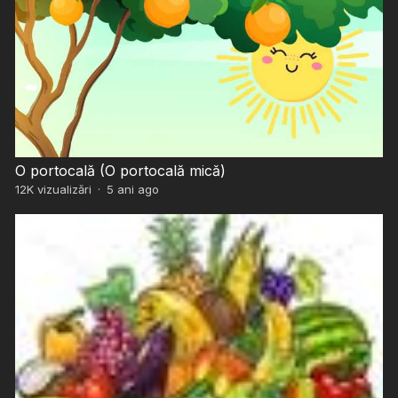
O portocală (O portocală mică)
12K
vizualizări
·
5 ani ago