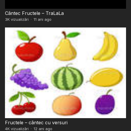
Cântec Fructele – TraLaLa
3K
vizualizări
·
11 ani ago
Fructele – cântec cu versuri
4K
vizualizări
·
12 ani ago