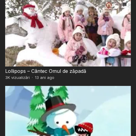
Lollipops – Cântec Omul de zăpadă
3K
vizualizări
·
13 ani ago