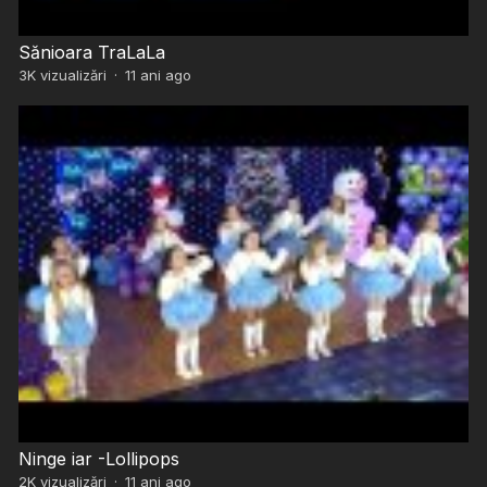
Sănioara TraLaLa
3K
vizualizări
·
11 ani ago
Ninge iar -Lollipops
2K
vizualizări
·
11 ani ago