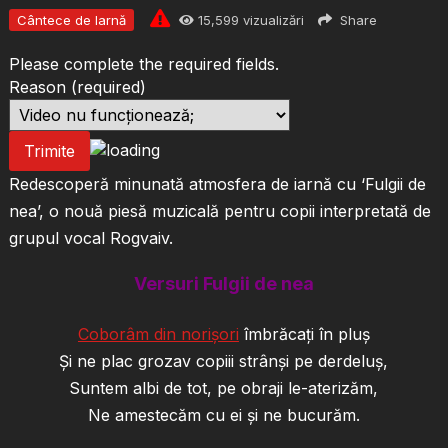
Cântece de Iarnă
15,599
vizualizări
Share
Please complete the required fields.
Reason
(required)
Trimite
Redescoperă minunată atmosfera de iarnă cu ‘Fulgii de
nea’, o nouă piesă muzicală pentru copii interpretată de
grupul vocal Rogvaiv.
Versuri Fulgii de nea
Coborâm din norişori
îmbrăcaţi în pluş
Şi ne plac grozav copiii strânşi pe derdeluş,
Suntem albi de tot, pe obraji le-aterizăm,
Ne amestecăm cu ei şi ne bucurăm.