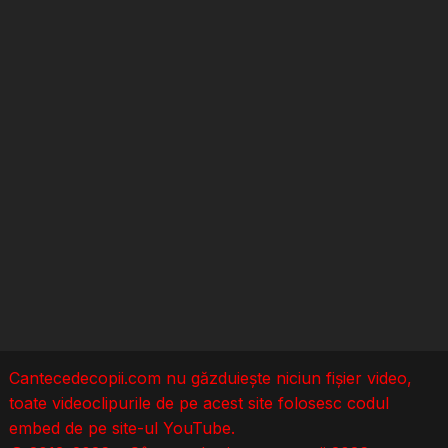
Cantecedecopii.com nu găzduieşte niciun fișier video,
toate videoclipurile de pe acest site folosesc codul
embed de pe site-ul YouTube.