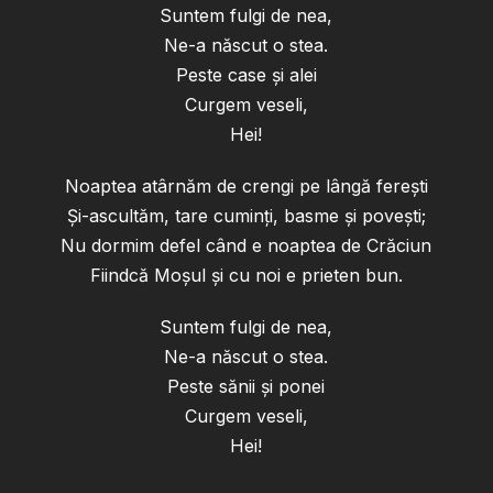
Suntem fulgi de nea,
Ne-a născut o stea.
Peste case şi alei
Curgem veseli,
Hei!
Noaptea atârnăm de crengi pe lângă fereşti
Şi-ascultăm, tare cuminţi, basme şi poveşti;
Nu dormim defel când e noaptea de Crăciun
Fiindcă Moşul şi cu noi e prieten bun.
Suntem fulgi de nea,
Ne-a născut o stea.
Peste sănii şi ponei
Curgem veseli,
Hei!