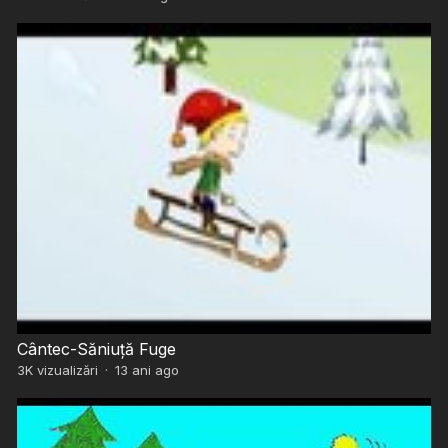
Cântec-Săniuță Fuge
3K
vizualizări
·
13 ani ago