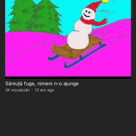
Săniuță fuge, nimeni n-o ajunge
3K
vizualizări
·
13 ani ago