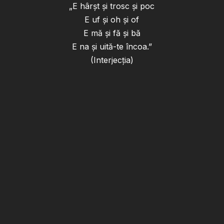
„E hârşt şi trosc şi poc
E uf şi oh şi of
E mă şi fă şi bă
E na şi uită-te încoa.”
(Interjecţia)