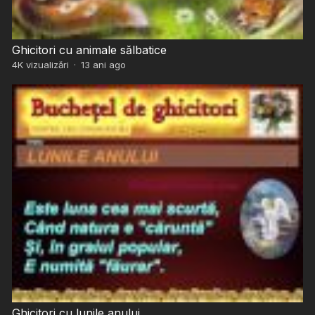
Ghicitori cu animale sălbatice
4K
vizualizări
·
13 ani ago
Ghicitori cu lunile anului