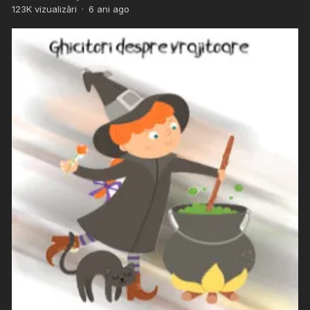
123K
vizualizări
·
6 ani ago