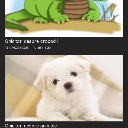
Ghicitori despre crocodil
12K
vizualizări
·
6 ani ago
Ghicitori despre animale