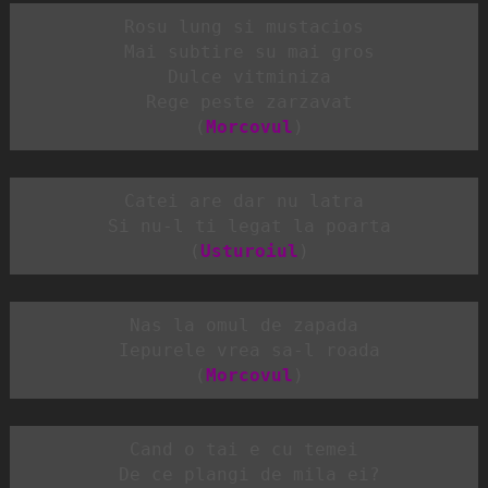
Rosu lung si mustacios

 Mai subtire su mai gros

 Dulce vitminiza

 Rege peste zarzavat

 (
Morcovul
)
Catei are dar nu latra

 Si nu-l ti legat la poarta

 (
Usturoiul
)
Nas la omul de zapada

 Iepurele vrea sa-l roada

 (
Morcovul
)
Cand o tai e cu temei

 De ce plangi de mila ei?
