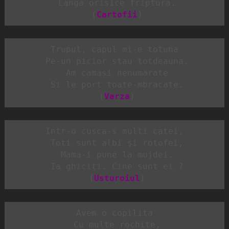
 Langă orisice friptura.

 (
Cartofii
)
Trupul, capul mi-e totuna

 Pe-un picior stau totdeauna.

 Am camasi nenumarate

 Si le port toate-mbracate.

 (
Varza
)
Intr-o cusca-s multi catei,

 Toti sunt albi şi rotofei,

 Mama-i pune la mujdei.

 Ia ghiciţi. Cine sunt ei ?

 (
Usturoiul
)
Avem o copilita

 Cu multe rochite,
