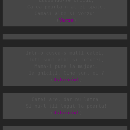
 Laudandu-se oricui,

 Ca ea poarta-n al ei spate,

 Camasi albe si verzui.

 (
Varza
)
Intr-o cusca-s multi catei,

 Toti sunt albi şi rotofei,

 Mama-i pune la mujdei.

 Ia ghiciţi. Cine sunt ei ?

 (
Usturoiul
)
Catei are, dar nu latra

 Si nu-l tii legat la poarta!

 (
Usturoiul
)