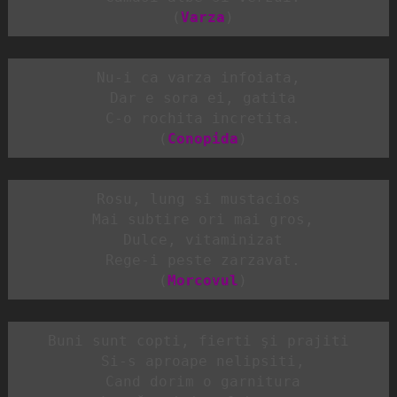
 (
Varza
)
Nu-i ca varza infoiata,

 Dar e sora ei, gatita

 C-o rochita incretita.

 (
Conopida
)
Rosu, lung si mustacios

 Mai subtire ori mai gros,

 Dulce, vitaminizat

 Rege-i peste zarzavat.

 (
Morcovul
)
Buni sunt copti, fierti şi prajiti

 Si-s aproape nelipsiti,

 Cand dorim o garnitura
