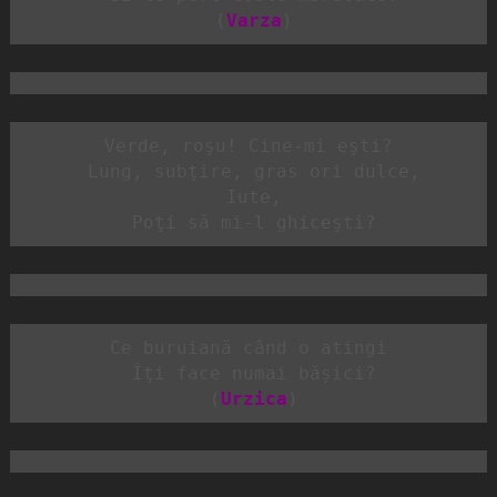
 (
Varza
)
Verde, roşu! Cine-mi eşti?

 Lung, subţire, gras ori dulce,

 Iute,

 Poţi să mi-l ghiceşti?
Ce buruiană când o atingi

 Îţi face numai băşici?

 (
Urzica
)