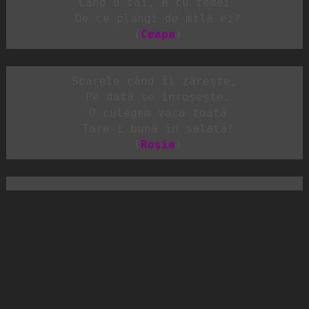
Cand o tai, e cu temei

 De ce plangi de mila ei?

 (
Ceapa
)
Soarele când îl zăreşte,

 Pe dată se înroşeşte.

 O culegem vara toată

 Tare-i bună în salată!

 (
Roşia
)