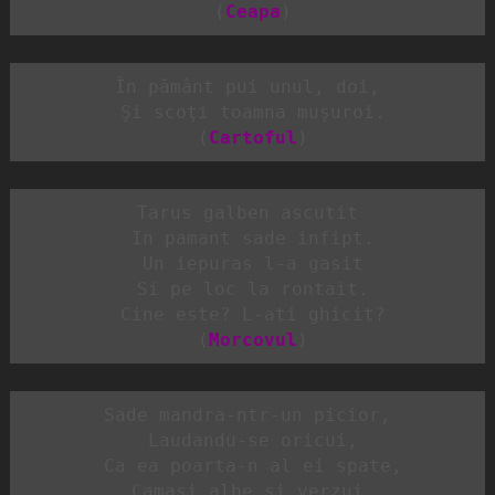
 (
Ceapa
)
În pământ pui unul, doi,

 Şi scoţi toamna muşuroi.

 (
Cartoful
)
Tarus galben ascutit

 In pamant sade infipt.

 Un iepuras l-a gasit

 Si pe loc la rontait.

 Cine este? L-ati ghicit?

 (
Morcovul
)
Sade mandra-ntr-un picior,

 Laudandu-se oricui,

 Ca ea poarta-n al ei spate,

 Camasi albe si verzui.
