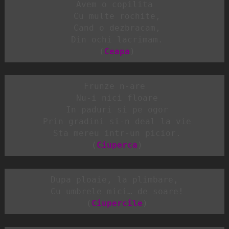
Avem o copilita

 Cu multe rochite,

 Cand o dezbracam,

 Din ochi lacrimam.

 (
Ceapa
)
Frunze n-are

 Nu-i nici floare

 In paduri si pe ogor

 Prin gradini si-n deal la vie

 Sta mereu intr-un picior.

 (
Ciuperca
)
Dupa ploaie, la plimbare,

 Cu umbrele mici… de soare!

 (
Ciupercile
)