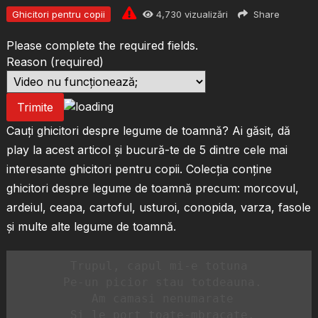
Ghicitori pentru copii
4,730
vizualizări
Share
Please complete the required fields.
Reason
(required)
Trimite
Cauți ghicitori despre legume de toamnă? Ai găsit, dă
play la acest articol și bucură-te de 5 dintre cele mai
interesante ghicitori pentru copii. Colecția conține
ghicitori despre legume de toamnă precum: morcovul,
ardeiul, ceapa, cartoful, usturoi, conopida, varza, fasole
și multe alte legume de toamnă.
Trupul, capul mi-e totuna

 Pe-un picior stau totdeauna.

 Am camasi nenumarate

 Si le port toate-mbracate.
