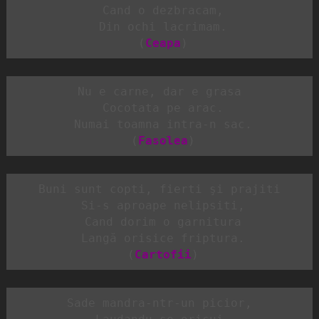
 Cand o dezbracam,

 Din ochi lacrimam.

 (
Ceapa
)
Nu e carne, dar e grasa

 Cocotata pe arac.

 Numai toamna intra-n sac.

 (
Fasolea
)
Buni sunt copti, fierti şi prajiti

 Si-s aproape nelipsiti,

 Cand dorim o garnitura

 Langă orisice friptura.

 (
Cartofii
)
Sade mandra-ntr-un picior,
