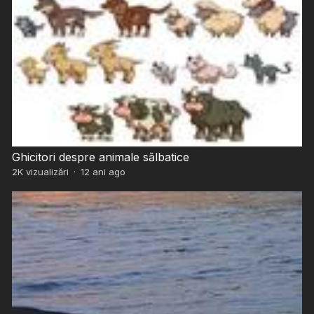
Ghicitori despre animale sălbatice
2K
vizualizări
·
12 ani ago