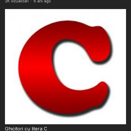
2K
vizualizări
·
6 ani ago
Ghicitori cu litera C