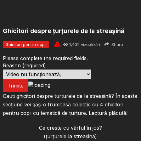
Ghicitori despre țurțurele de la streașină
Ghicitori pentru copii
1,402
vizualizări
Share
Please complete the required fields.
Reason
(required)
Trimite
Cauți ghicitori despre turturele de la streașină? În acesta
secțiune vei găși o frumoasă colecție cu 4 ghicitori
pentru copii cu tematică de țurțure. Lectură plăcută!
Ce creste cu vârful în jos?
(țurțurele la streașină)