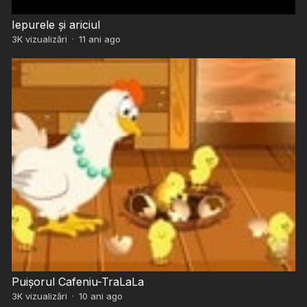
Iepurele și ariciul
3K
vizualizări
·
11 ani ago
Puișorul Cafeniu-TraLaLa
3K
vizualizări
·
10 ani ago