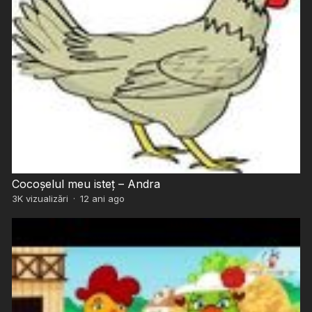
Cocoșelul meu isteț – Andra
3K
vizualizări
·
12 ani ago