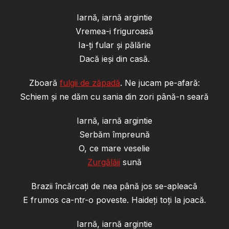
Iarnă, iarnă argintie
Vremea-i friguroasă
Ia-ți fular și pălărie
Dacă ieși din casă.
Zboară
fulgii de zăpadă
. Ne jucam pe-afară:
Schiem și ne dăm cu sania din zori până-n seară
Iarnă, iarnă argintie
Serbăm împreună
O, ce mare veselie
Zurgălăii
sună
Brazii încărcați de nea până jos se-apleacă
E frumos ca-ntr-o poveste. Haideți toți la joacă.
Iarnă, iarnă argintie