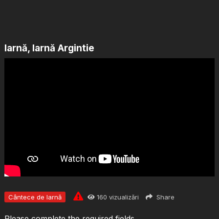
Iarnă, Iarnă Argintie
Cântece de Iarnă
160
vizualizări
Share
Please complete the required fields.