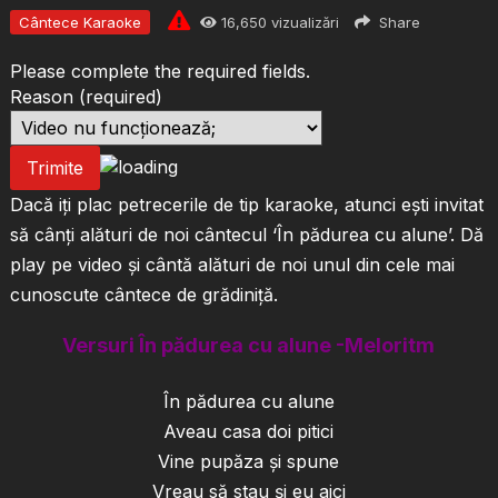
Cântece Karaoke
16,650
vizualizări
Share
Please complete the required fields.
Reason
(required)
Trimite
Dacă iți plac petrecerile de tip karaoke, atunci ești invitat
să cânți alături de noi cântecul ‘În pădurea cu alune’. Dă
play pe video și cântă alături de noi unul din cele mai
cunoscute cântece de grădiniță.
Versuri În pădurea cu alune -Meloritm
În pădurea cu alune
Aveau casa doi pitici
Vine pupăza şi spune
Vreau să stau şi eu aici