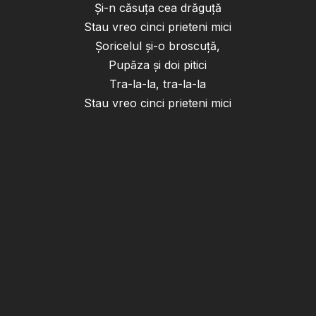
Şi-n căsuţa cea drăguţă
Stau vreo cinci prieteni mici
Şoricelul şi-o broscuţă,
Pupăza şi doi pitici
Tra-la-la, tra-la-la
Stau vreo cinci prieteni mici