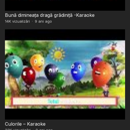
Bună dimineața dragă grădiniță -Karaoke
14K
vizualizări
·
9 ani ago
Culorile – Karaoke
22K
vizualizări
·
9 ani ago