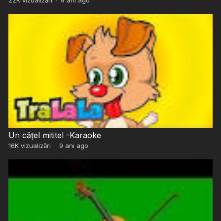
Un cățel mititel -Karaoke
16K
vizualizări
·
9 ani ago