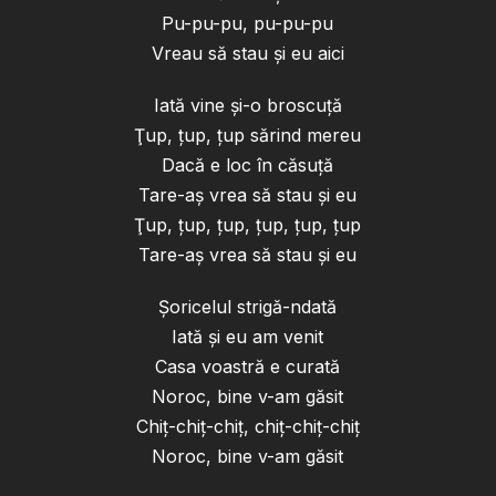
Pu-pu-pu, pu-pu-pu
Vreau să stau şi eu aici
Iată vine şi-o broscuţă
Ţup, ţup, ţup sărind mereu
Dacă e loc în căsuţă
Tare-aş vrea să stau şi eu
Ţup, ţup, ţup, ţup, ţup, ţup
Tare-aş vrea să stau şi eu
Şoricelul strigă-ndată
Iată şi eu am venit
Casa voastră e curată
Noroc, bine v-am găsit
Chiţ-chiţ-chiţ, chiţ-chiţ-chiţ
Noroc, bine v-am găsit