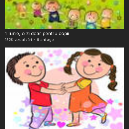
1 Iunie, o zi doar pentru copii
182K
vizualizări
·
6 ani ago