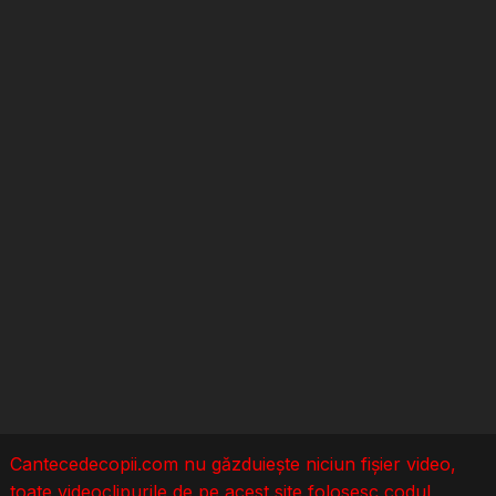
Cantecedecopii.com nu găzduieşte niciun fișier video,
toate videoclipurile de pe acest site folosesc codul