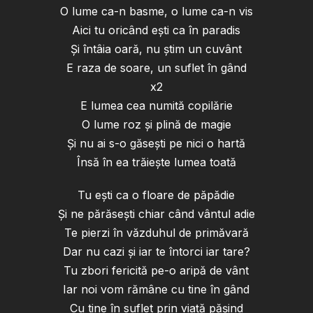
O lume ca-n basme, o lume ca-n vis
Aici tu oricând ești ca în paradis
Și întâia oară, nu știm un cuvânt
E raza de soare, un suflet în gând
x2
E lumea cea numită copilărie
O lume roz și plină de magie
Și nu ai s-o găsești pe nici o hartă
Însă în ea trăiește lumea toată
Tu ești ca o floare de păpădie
Și ne părăsești chiar când vântul adie
Te pierzi în văzduhul de primăvară
Dar nu cazi și iar te întorci iar tare?
Tu zbori fericită pe-o aripă de vânt
Iar noi vom rămâne cu tine în gând
Cu tine în suflet prin viață pășind