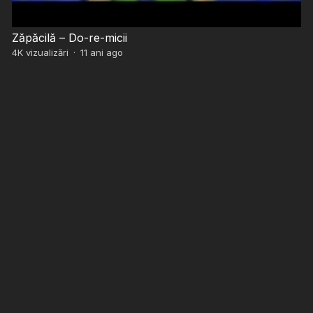
Zăpăcilă – Do-re-micii
4K
vizualizări
·
11 ani ago