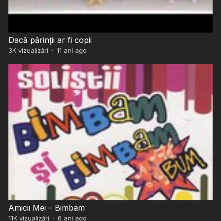
Dacă părinții ar fi copii
3K
vizualizări
·
11 ani ago
Amicii Mei – Bimbam
11K
vizualizări
·
6 ani ago