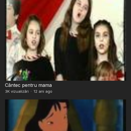
Cântec pentru mama
3K
vizualizări
·
12 ani ago