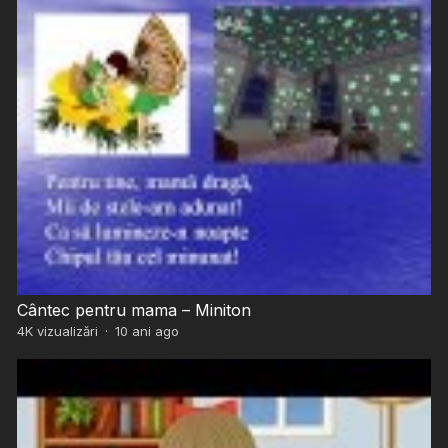
Cântec pentru mama – Miniton
4K
vizualizări
·
10 ani ago