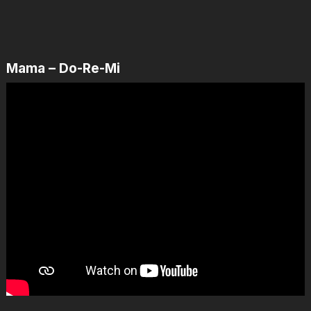
Mama – Do-Re-Mi