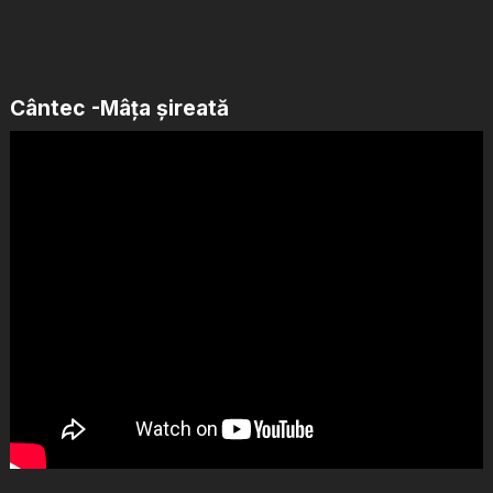
Cântec -Mâța șireată