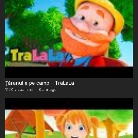
Țăranul e pe câmp – TraLaLa
112K
vizualizări
·
8 ani ago