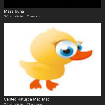
Masă bună
3K
vizualizări
·
11 ani ago
Cantec Rațușca Mac Mac
2K
vizualizări
·
13 ani ago