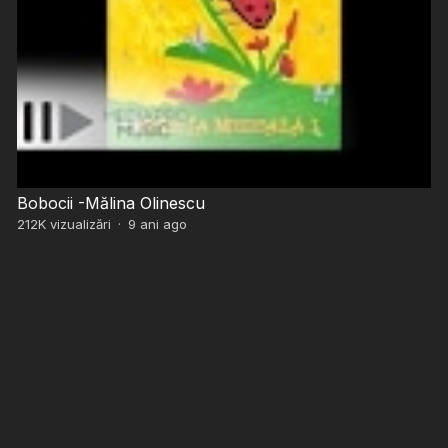
Bobocii -Mălina Olinescu
212K
vizualizări
·
9 ani ago