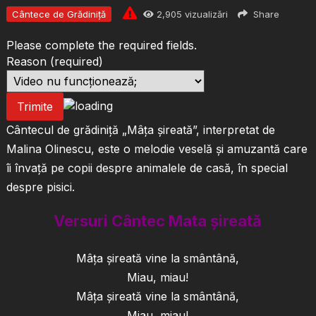
Cântece de Grădiniță
2,905
vizualizări
Share
Please complete the required fields.
Reason
(required)
Trimite
Cântecul de grădiniță „Mâța șireată”, interpretat de
Malina Olinescu, este o melodie veselă și amuzantă care
îi învață pe copii despre animalele de casă, în special
despre pisici.
Versuri Cântec Mata șireată
Mâța șireată vine la smântână,
Miau, miau!
Mâța șireată vine la smântână,
Miau, miau!