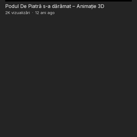
Podul De Piatră s-a dărâmat – Animație 3D
2K
vizualizări
·
12 ani ago