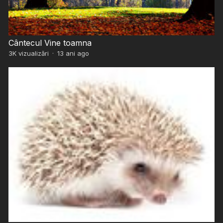
Cântecul Vine toamna
3K
vizualizări
·
13 ani ago