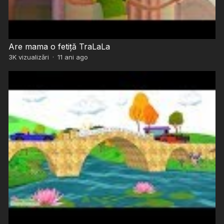
Are mama o fetiță TraLaLa
3K
vizualizări
·
11 ani ago