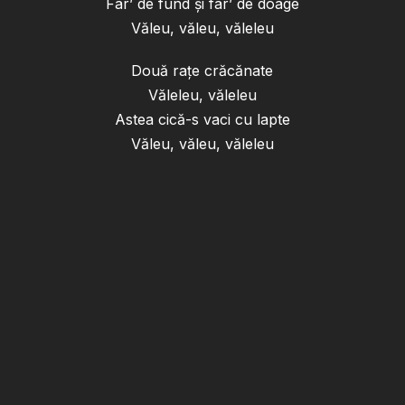
Far’ de fund și far’ de doage
Văleu, văleu, văleleu
Două rațe crăcănate
Văleleu, văleleu
Astea cică-s vaci cu lapte
Văleu, văleu, văleleu