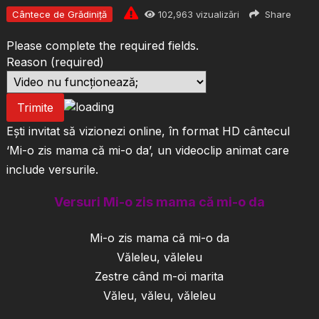
Cântece de Grădiniță
102,963
vizualizări
Share
Please complete the required fields.
Reason
(required)
Trimite
Ești invitat să vizionezi online, în format HD cântecul
‘Mi-o zis mama că mi-o da’, un videoclip animat care
include versurile.
Versuri
Mi
-o zis
mama
că
mi
-o
da
Mi-o zis mama că mi-o da
Văleleu, văleleu
Zestre când m-oi marita
Văleu, văleu, văleleu