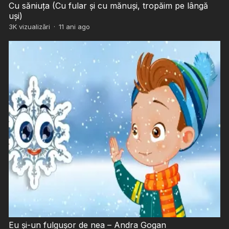
Cu săniuța (Cu fular şi cu mănuşi, tropăim pe lângă
uşi)
3K
vizualizări
·
11 ani ago
Eu și-un fulgușor de nea – Andra Gogan