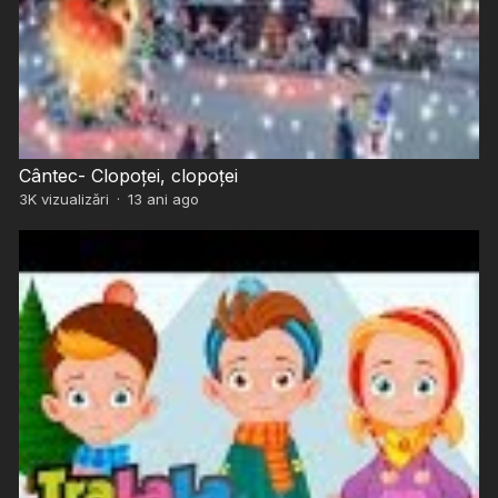
Cântec- Clopoței, clopoței
3K
vizualizări
·
13 ani ago