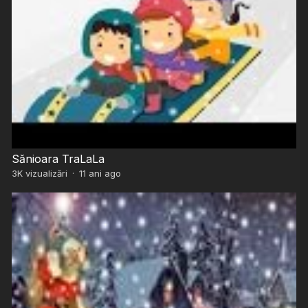
Sănioara TraLaLa
3K
vizualizări
·
11 ani ago