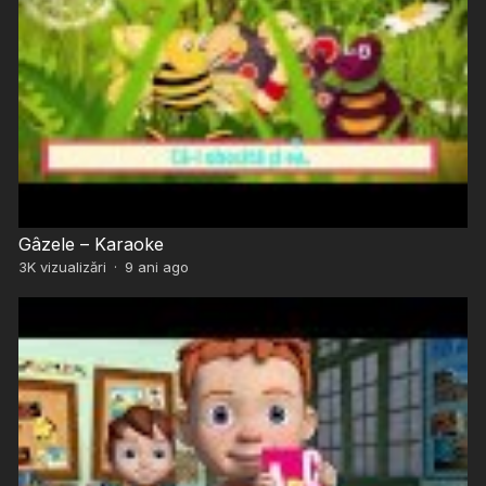
Gâzele – Karaoke
3K
vizualizări
·
9 ani ago