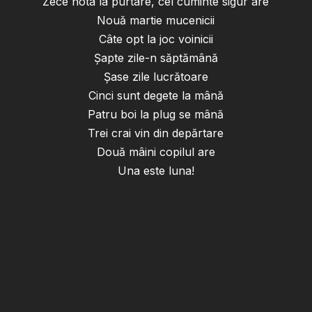
Zece nota la purtare, cel cuminte sigur are
Nouă martie mucenicii
Câte opt la joc voinicii
Șapte zile-n săptămână
Șase zile lucrătoare
Cinci sunt degete la mână
Patru boi la plug se mână
Trei crai vin din depărtare
Două mâini copilul are
Una este luna!