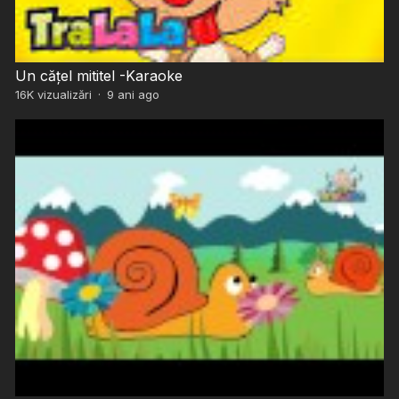
Un cățel mititel -Karaoke
16K
vizualizări
·
9 ani ago