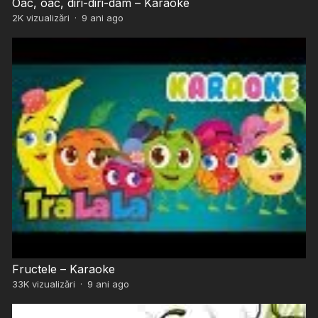
Oac, oac, diri-diri-dam – Karaoke
2K
vizualizări
·
9 ani ago
Fructele – Karaoke
33K
vizualizări
·
9 ani ago