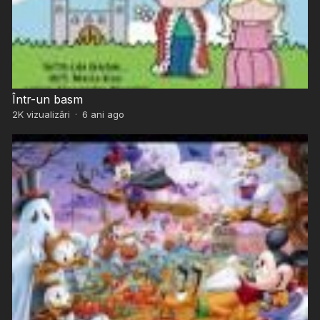
Într-un basm
2K
vizualizări
·
6 ani ago