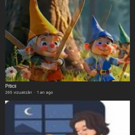
Piticii
265
vizualizări
·
1 an ago