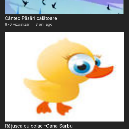
Cântec Păsări călătoare
870
vizualizări
·
3 ani ago
Rățușca cu colac -Oana Sârbu