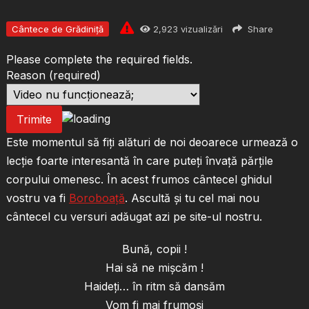
Cântece de Grădiniță
2,923
vizualizări
Share
Please complete the required fields.
Reason
(required)
Trimite
Este momentul să fiţi alături de noi deoarece urmează o
lecţie foarte interesantă în care puteţi învaţă părţile
corpului omenesc. În acest frumos cântecel ghidul
vostru va fi
Boroboaţă
. Ascultă şi tu cel mai nou
cântecel cu versuri adăugat azi pe site-ul nostru.
Bună, copii !
Hai să ne mişcăm !
Haideţi… în ritm să dansăm
Vom fi mai frumoşi