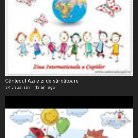
Cântecul Azi e zi de sărbătoare
3K
vizualizări
·
13 ani ago