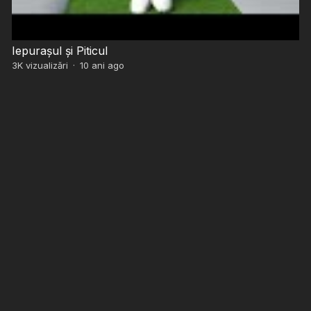
Iepurașul și Piticul
3K
vizualizări
·
10 ani ago