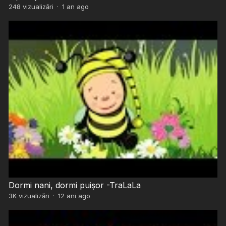
248
vizualizări
·
1 an ago
Dormi nani, dormi puișor -TraLaLa
3K
vizualizări
·
12 ani ago