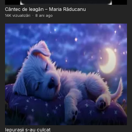
Cântec de leagăn – Maria Răducanu
14K
vizualizări
·
8 ani ago
Iepurașii s-au culcat