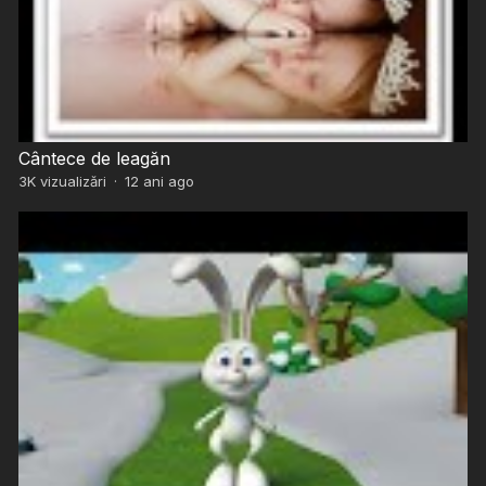
Cântece de leagăn
3K
vizualizări
·
12 ani ago