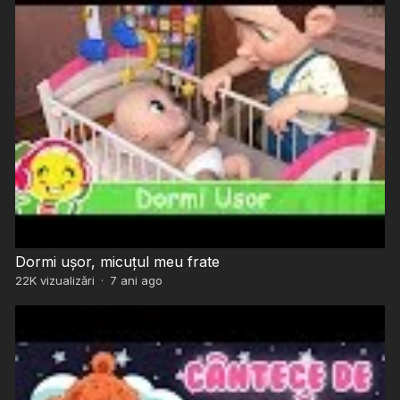
Dormi ușor, micuțul meu frate
22K
vizualizări
·
7 ani ago