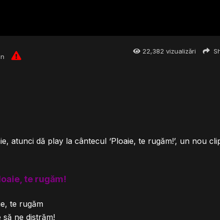
22,382
vizualizări
Sh
en
e, atunci dă play la cântecul ‘Ploaie, te rugăm!’, un nou cli
loaie, te rugăm!
ie, te rugăm
 să ne distrăm!