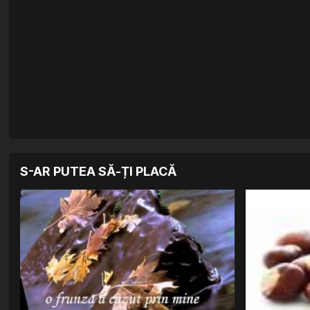
S-AR PUTEA SĂ-ȚI PLACĂ