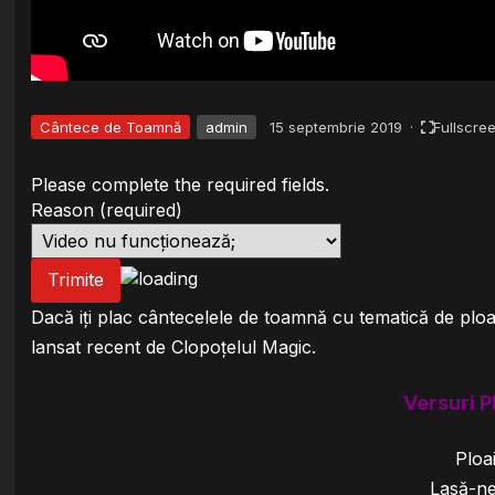
Cântece de Toamnă
admin
15 septembrie 2019
·
Fullscre
Please complete the required fields.
Reason
(required)
Trimite
Dacă iți plac cântecelele de toamnă cu tematică de ploai
lansat recent de Clopoțelul Magic.
Versuri P
Ploa
Lasă-ne