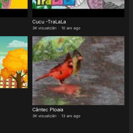
Cucu -TraLaLa
3K
vizualizări
·
10 ani ago
Cântec Ploaia
3K
vizualizări
·
13 ani ago