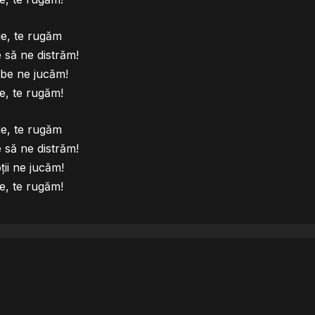
ie, te rugăm
 să ne distrăm!
be ne jucăm!
ie, te rugăm!
ie, te rugăm
 să ne distrăm!
ții ne jucăm!
ie, te rugăm!