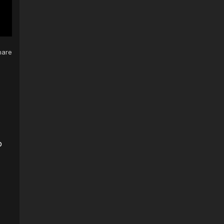
are
p