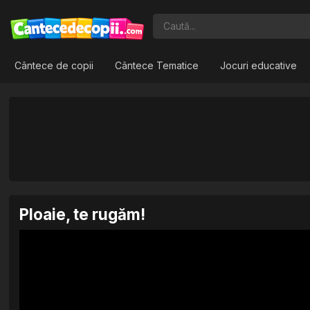
Cântece de copii
Cântece Tematice
Jocuri educative
Ploaie, te rugăm!